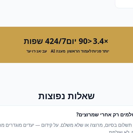
×3.4
<90 יום
24/7
4 שפות
יותר פניות
לעמוד הראשון
מענה AI
עב·אנ·רו·ער
שאלות נפוצות
מים רק אחרי שמרוצים?
 תשלום בסיום, מרוצה או שלא משלם. על קידום — יעדים מוגדרים מ
, לא שילמת.