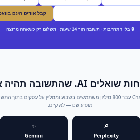
קבל אודיט חינם בווא
🔒 בלי התחייבות · תשובה תוך 24 שעות · תשלום רק כשאתה מרוצה
אלים AI. שהתשובה תהיה אתה.
2026: ChatGPT עבר 800 מיליון משתמשים בשבוע וממליץ על עסקים בתוך 
מופיע שם — לא קיים.
✨
🔎
Gemini
Perplexity