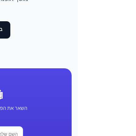
בד
🤖 א