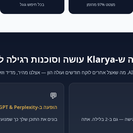
מצטט 97% מהזמן
בכל חיפוש גוגל
K עושה וסוכנות רגילה לא
💬
הופעה ב-ChatGPT & Perplexity
קולט כל פנייה, מסנן ומקבע פגישה — גם ב-2 בלילה. אתה
בונים את התוכן שלך כך שמנועי ה-AI יצטטו דווקא 