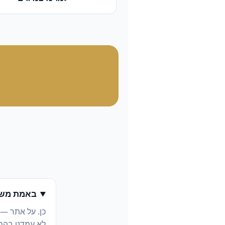
באמת משל
כן. על אתר —
לא עמדנו בהם