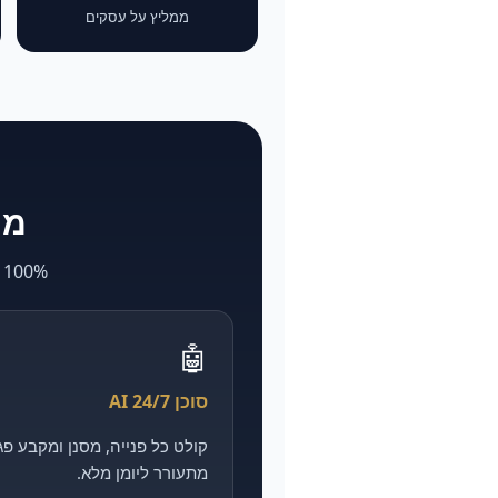
ממליץ על עסקים
מה ש-larya
100% AI. מה שאצל אחרים לוקח חודשים ועולה הון — אצלנו מהיר, מדיד וזול יותר.
🤖
סוכן AI 24/7
מתעורר ליומן מלא.