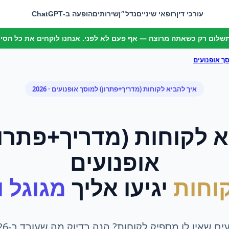
עורכי דין
רופאי שיניים
נדל״ן
שירותים
הופעה ב-ChatGPT
 תשלום רק כשאתה מרוצה — אף פעם לא לפני. אנחנו לוקחים את כל הסיכו
ך אופנועים
איך להביא לקוחות (מדריך+פתרון)
ל
מוסך אופנועים
· 2026
א לקוחות (מדריך+פתרון
אופנועים
וחות
יגיעו אליך
מגוגל ומ