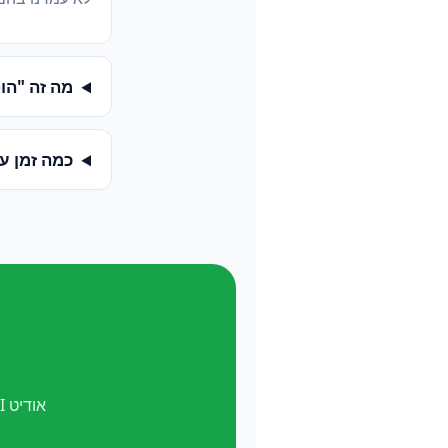
מה זה "הופעה ב-
כמה זמן ע
אודיט AI חינם. ואל תשכח —