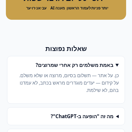
יותר פניות
לעמוד הראשון
מענה AI
עב·אנ·רו·ער
שאלות נפוצות
באמת משלמים רק אחרי שמרוצים?
כן. על אתר — תשלום בסיום, מרוצה או שלא משלם.
על קידום — יעדים מוגדרים מראש בכתב, לא עמדנו
בהם, לא שילמת.
מה זה "הופעה ב-ChatGPT"?