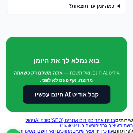
כמה זמן עד תוצאות?
בוא נמלא לך את היומן
אודיט AI חינם. ואל תשכח —
אתה משלם רק כשאתה
מרוצה. אף פעם לא לפני.
קבל אודיט AI חינם עכשיו
שירותים
בניית אתרים
קידום אתרים (SEO)
סוכני AI
ניהול
רשתות
עיצוב גרפי
הופעה ב-ChatGPT
לפי תחום
עורכי דין
רופאי שיניים
מתווכים
רואי חשבון
מסעדות