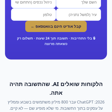
קבל אודיט חינם בוואטסאפ ←
🔒 בלי התחייבות · תשובה תוך 24 שעות · תשלום רק
כשאתה מרוצה
הלקוחות שואלים AI. שהתשובה תהיה
אתה.
2026: ChatGPT עבר 800 מיליון משתמשים בשבוע וממליץ
על עסקים בתוך התשובות. מי שלא מופיע שם — לא קיים.