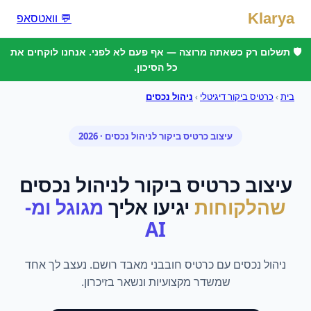
Klarya
💬 וואטסאפ
🛡️ תשלום רק כשאתה מרוצה — אף פעם לא לפני. אנחנו לוקחים את
כל הסיכון.
בית
›
כרטיס ביקור דיגיטלי
›
ניהול נכסים
עיצוב כרטיס ביקור
ל
ניהול נכסים
· 2026
עיצוב כרטיס ביקור
ל
ניהול נכסים
שהלקוחות
יגיעו אליך
מגוגל ומ-
AI
ניהול נכסים עם כרטיס חובבני מאבד רושם. נעצב לך אחד
שמשדר מקצועיות ונשאר בזיכרון.