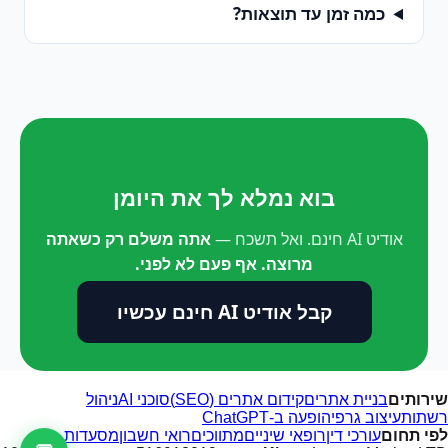
כמה זמן עד תוצאות?
בוא נמלא לך את היומן
אודיט AI חינם. ואל תשכח —
אתה משלם רק כשאתה
מרוצה. אף פעם לא לפני.
קבל אודיט AI חינם עכשיו
שירותים
בניית אתרים
קידום אתרים (SEO)
סוכני AI
ניהול
רשתות
עיצוב גרפי
הופעה ב-ChatGPT
לפי תחום
עורכי דין
רופאי שיניים
מתווכים
רואי חשבון
מסעדות