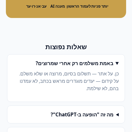
יותר פניות
לעמוד הראשון
מענה AI
עב·אנ·רו·ער
שאלות נפוצות
באמת משלמים רק אחרי שמרוצים?
כן. על אתר — תשלום בסיום, מרוצה או שלא משלם.
על קידום — יעדים מוגדרים מראש בכתב, לא עמדנו
בהם, לא שילמת.
מה זה "הופעה ב-ChatGPT"?