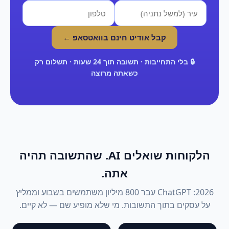
קבל אודיט חינם בוואטסאפ ←
🔒 בלי התחייבות · תשובה תוך 24 שעות · תשלום רק
כשאתה מרוצה
הלקוחות שואלים AI. שהתשובה תהיה
אתה.
2026: ChatGPT עבר 800 מיליון משתמשים בשבוע וממליץ
על עסקים בתוך התשובות. מי שלא מופיע שם — לא קיים.