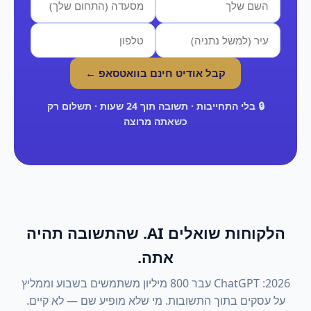
קבל אודיט חינם בוואטסאפ ←
🔒 בלי התחייבות · תשובה תוך 24 שעות · תשלום רק
כשאתה מרוצה
הלקוחות שואלים AI. שהתשובה תהיה
אתה.
2026: ChatGPT עבר 800 מיליון משתמשים בשבוע וממליץ
על עסקים בתוך התשובות. מי שלא מופיע שם — לא קיים.