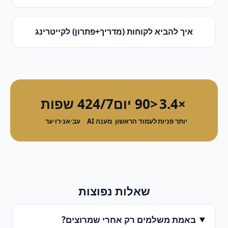
איך להביא לקוחות (מדריך+פתרון)
ל
קייטרינג
×3.4
<90 יום
24/7
4 שפות
יותר פניות
לעמוד הראשון
מענה AI
עב·אנ·רו·ער
שאלות נפוצות
באמת משלמים רק אחרי שמרוצים?