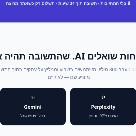
🔒 בלי התחייבות · תשובה תוך 24 שעות · תשלום רק כשאתה מרוצה
אלים AI. שהתשובה תהיה אתה.
2026: ChatGPT עבר 800 מיליון משתמשים בשבוע וממליץ על עסקים בתוך 
מופיע שם — לא קיים.
✨
🔎
Gemini
Perplexity
מצטט 97% מהזמן
בכל חיפוש גוגל