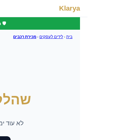
Klarya
🛡️
בית
›
לידים לעסקים
›
מכירת רכבים
שהלק
לא עוד י