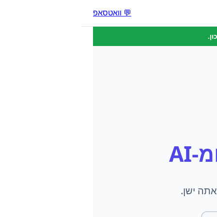
💬 וואטסאפ
ן.
-AI
תה ישן.