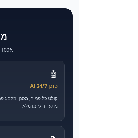
מה ש-larya
100% AI. מה שאצל אחרים לוקח חודשים ועולה הון — אצלנו מהיר, מדיד וזול יותר.
🤖
סוכן AI 24/7
מתעורר ליומן מלא.