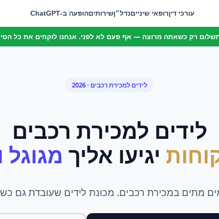
עורכי דין
רופאי שיניים
נדל״ן
שירותים
הופעה ב-ChatGPT
 תשלום רק כשאתה מרוצה — אף פעם לא לפני. אנחנו לוקחים את כל הסיכו
לידים
ל
מכירת רכבים
· 2026
לידים
ל
מכירת רכבים
וחות
יגיעו אליך
מגוגל ומ
מים מתים במכירת רכבים. מכונת לידים שעובדת גם כשא