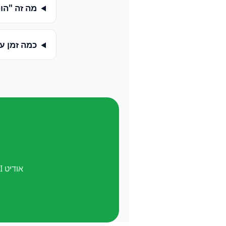
מה זה "הופעה ב-
כמה זמן ע
אודיט AI חינם. ואל תשכח —