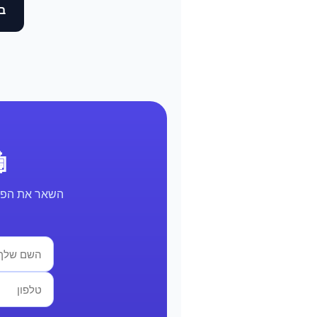
בד
🤖 א