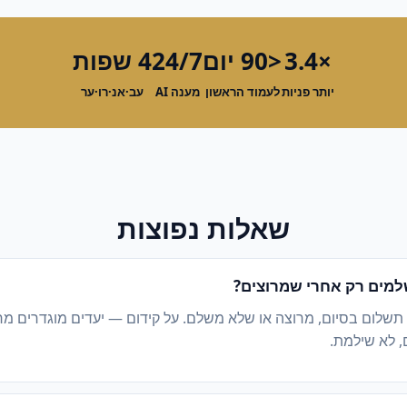
×3.4
<90 יום
24/7
4 שפות
יותר פניות
לעמוד הראשון
מענה AI
עב·אנ·רו·ער
שאלות נפוצות
מים רק אחרי שמרוצים?
 תשלום בסיום, מרוצה או שלא משלם. על קידום — יעדים מוגדרים מ
, לא שילמת.