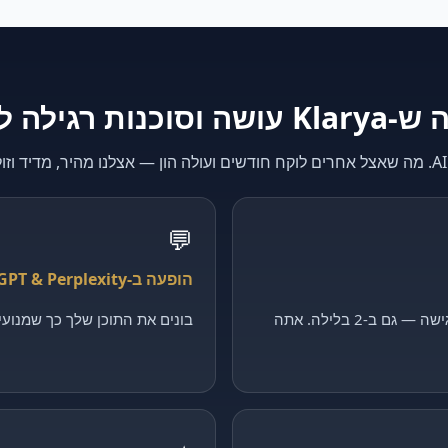
K עושה וסוכנות רגילה לא
💬
הופעה ב-ChatGPT & Perplexity
קולט כל פנייה, מסנן ומקבע פגישה — גם ב-2 בלילה. אתה
בונים את התוכן שלך כך שמנועי ה-AI יצטטו דווקא 