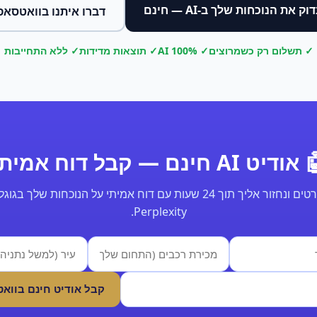
וק את הנוכחות שלך ב-AI — חינם
דברו איתנו בוואטסאפ
✓ תשלום רק כשמרוצים
✓ 100% AI
✓ תוצאות מדידות
✓ ללא התחייבות
ודיט AI חינם — קבל דוח אמיתי
Perplexity.
קבל אודיט חינם בווא