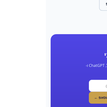
השאר את הפרטים ונחזור אליך תוך 24 שעות עם דוח אמיתי על הנוכחות שלך בגוגל, ChatGPT ו-
טסאפ ←