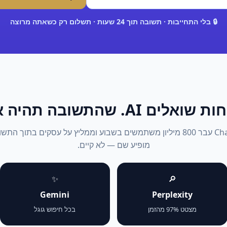
🔒 בלי התחייבות · תשובה תוך 24 שעות · תשלום רק כשאתה מרוצה
אלים AI. שהתשובה תהיה אתה.
2026: ChatGPT עבר 800 מיליון משתמשים בשבוע וממליץ על עסקים בתוך 
מופיע שם — לא קיים.
✨
🔎
Gemini
Perplexity
מצטט 97% מהזמן
בכל חיפוש גוגל