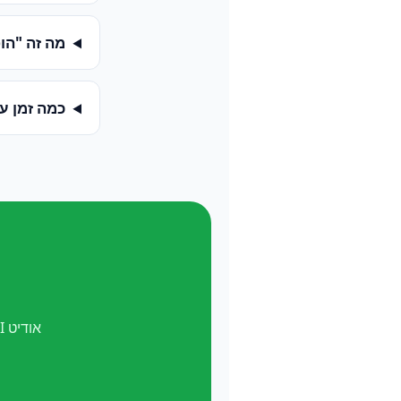
מה זה "הופעה ב-
כמה זמן ע
אודיט AI חינם. ואל תשכח —