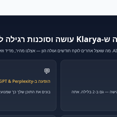
K עושה וסוכנות רגילה לא
💬
הופעה ב-ChatGPT & Perplexity
קולט כל פנייה, מסנן ומקבע פגישה — גם ב-2 בלילה. אתה
בונים את התוכן שלך כך שמנועי ה-AI יצטטו דווקא 