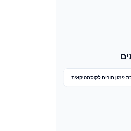
ים
 זימון תורים
ל
קוסמטיקאית