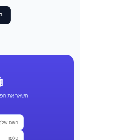
בד
🤖 א