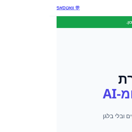
💬 וואטסאפ
ן.
ת
-AI
יין, 24/7 — בלי טלפונים ובלי בלגן