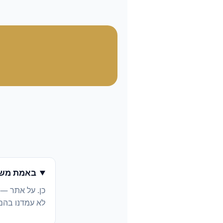
באמת משל
כן. על אתר —
לא עמדנו בהם