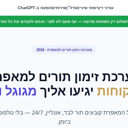
עורכי דין
רופאי שיניים
נדל״ן
שירותים
הופעה ב-ChatGPT
 תשלום רק כשאתה מרוצה — אף פעם לא לפני. אנחנו לוקחים את כל הסיכו
מערכת זימון תורים
ל
מאפרת
· 2026
כת זימון תורים
ל
מאפר
וחות
יגיעו אליך
מגוגל ומ
הלקוחות של המאפרת קובעים תור לבד, אונל
ביומן.