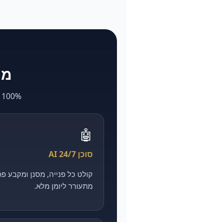
מה ש-larya
100% AI. מה שאצל אחרים לוקח חודשים ועולה הון — אצלנו מהיר, מדיד וזול יותר.
🤖
סוכן AI 24/7
מתעורר ליומן מלא.