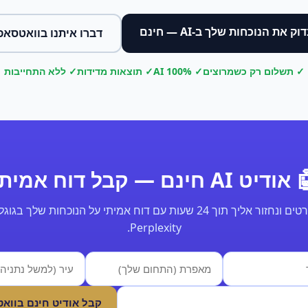
וק את הנוכחות שלך ב-AI — חינם
דברו איתנו בוואטסאפ
✓ תשלום רק כשמרוצים
✓ 100% AI
✓ תוצאות מדידות
✓ ללא התחייבות
ודיט AI חינם — קבל דוח אמיתי
Perplexity.
קבל אודיט חינם בווא