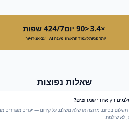
×3.4
<90 יום
24/7
4 שפות
יותר פניות
לעמוד הראשון
מענה AI
עב·אנ·רו·ער
שאלות נפוצות
מים רק אחרי שמרוצים?
 תשלום בסיום, מרוצה או שלא משלם. על קידום — יעדים מוגדרים מ
, לא שילמת.