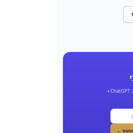
השאר את הפרטים ונחזור אליך תוך 24 שעות עם דוח אמיתי על הנוכחות שלך בגוגל, ChatGPT ו-
טסאפ ←