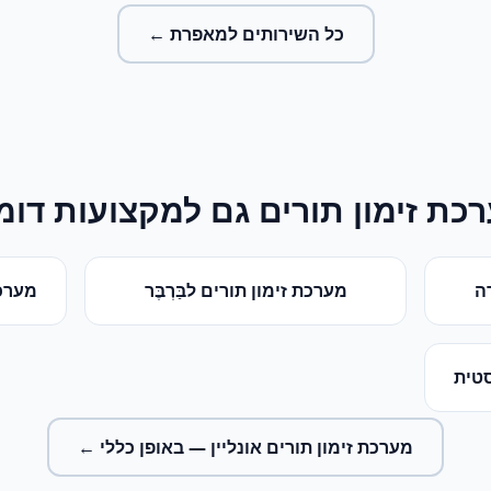
כל השירותים ל
מאפרת
←
כת זימון תורים
גם למקצועות דומ
ה
מערכת זימון תורים
ל
בַּרְבֶּר
מערכת
סטית
מערכת זימון תורים אונליין
— באופן כללי ←