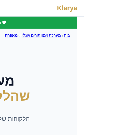
Klarya
🛡️
בית
›
מערכת זימון תורים אונליין
›
מאפרת
מער
שהלק