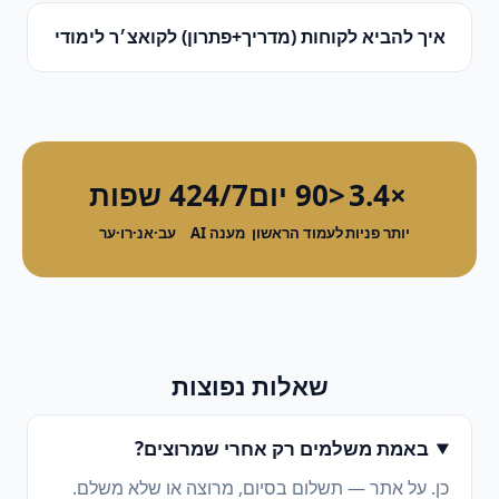
איך להביא לקוחות (מדריך+פתרון)
ל
קואצ׳ר לימודי
×3.4
<90 יום
24/7
4 שפות
יותר פניות
לעמוד הראשון
מענה AI
עב·אנ·רו·ער
שאלות נפוצות
באמת משלמים רק אחרי שמרוצים?
כן. על אתר — תשלום בסיום, מרוצה או שלא משלם.