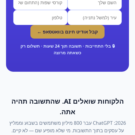
קבל אודיט חינם בוואטסאפ ←
🔒 בלי התחייבות · תשובה תוך 24 שעות · תשלום רק
כשאתה מרוצה
הלקוחות שואלים AI. שהתשובה תהיה
אתה.
2026: ChatGPT עבר 800 מיליון משתמשים בשבוע וממליץ
על עסקים בתוך התשובות. מי שלא מופיע שם — לא קיים.