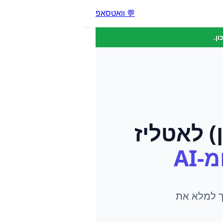
💬 וואטסאפ
ן.
)
ל
אטליז
-AI
יך למלא את