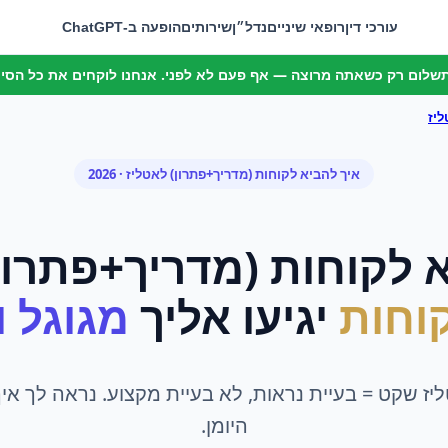
עורכי דין
רופאי שיניים
נדל״ן
שירותים
הופעה ב-ChatGPT
 תשלום רק כשאתה מרוצה — אף פעם לא לפני. אנחנו לוקחים את כל הסיכו
יז
איך להביא לקוחות (מדריך+פתרון)
ל
אטליז
· 2026
 לקוחות (מדריך+פתרון
וחות
יגיעו אליך
מגוגל ומ
ז שקט = בעיית נראות, לא בעיית מקצוע. נראה לך א
היומן.