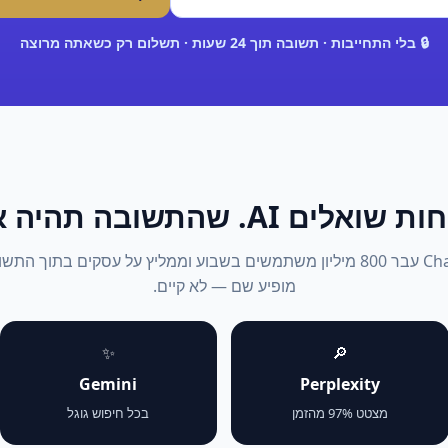
🔒 בלי התחייבות · תשובה תוך 24 שעות · תשלום רק כשאתה מרוצה
אלים AI. שהתשובה תהיה אתה.
2026: ChatGPT עבר 800 מיליון משתמשים בשבוע וממליץ על עסקים בתוך 
מופיע שם — לא קיים.
✨
🔎
Gemini
Perplexity
מצטט 97% מהזמן
בכל חיפוש גוגל