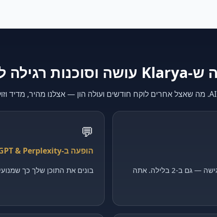
K עושה וסוכנות רגילה לא
💬
הופעה ב-ChatGPT & Perplexity
קולט כל פנייה, מסנן ומקבע פגישה — גם ב-2 בלילה. אתה
בונים את התוכן שלך כך שמנועי ה-AI יצטטו דווקא 