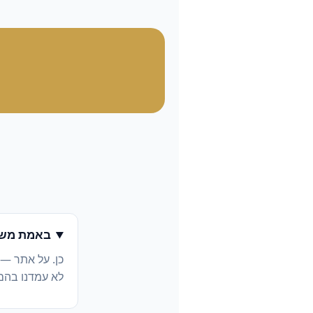
באמת משל
כן. על אתר —
לא עמדנו בהם