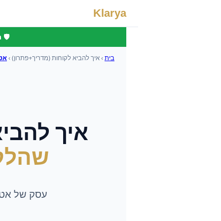
Klarya
🛡️
בית
›
איך להביא לקוחות (מדריך+פתרון)
›
אטל
איך להביא
שהלק
עסק של אטלי