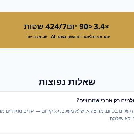
×3.4
<90 יום
24/7
4 שפות
יותר פניות
לעמוד הראשון
מענה AI
עב·אנ·רו·ער
שאלות נפוצות
מים רק אחרי שמרוצים?
 תשלום בסיום, מרוצה או שלא משלם. על קידום — יעדים מוגדרים מ
, לא שילמת.