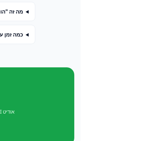
מה זה "הופעה ב-
כמה זמן ע
אודיט AI חינם. ואל תשכח —