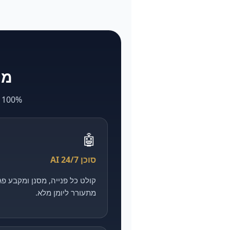
מה ש-larya
100% AI. מה שאצל אחרים לוקח חודשים ועולה הון — אצלנו מהיר, מדיד וזול יותר.
🤖
סוכן AI 24/7
מתעורר ליומן מלא.