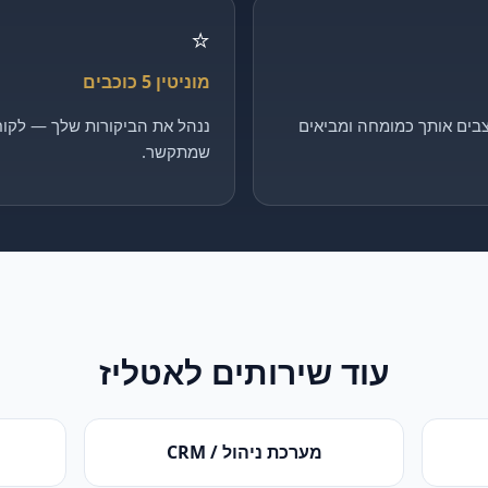
⭐
מוניטין 5 כוכבים
בים אותך כמומחה ומביאים
ננהל את הביקורות שלך — לקוח 
שמתקשר.
עוד שירותים ל
אטליז
מערכת ניהול / CRM