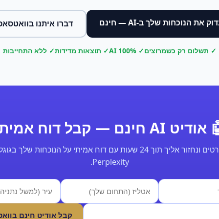
וק את הנוכחות שלך ב-AI — חינם
דברו איתנו בוואטסאפ
✓ תשלום רק כשמרוצים
✓ 100% AI
✓ תוצאות מדידות
✓ ללא התחייבות
ודיט AI חינם — קבל דוח אמיתי
Perplexity.
קבל אודיט חינם בווא