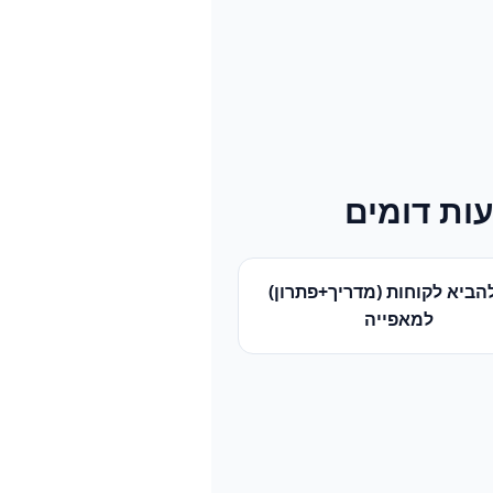
ות דומים
הביא לקוחות (מדריך+פתרון)
ל
מאפייה