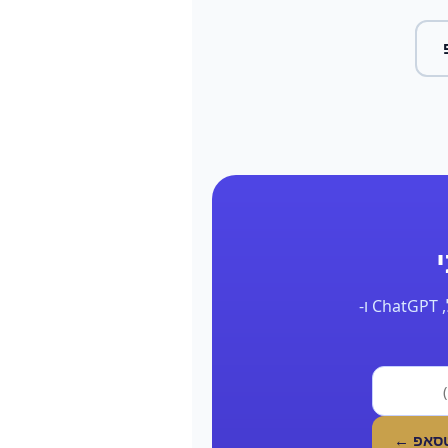
השאר את הפרטים ונחזור אליך תוך 24 שעות עם דוח אמיתי על הנוכחות שלך בגוגל, ChatGPT ו-
טסאפ ←