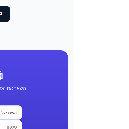
בד
🤖 א