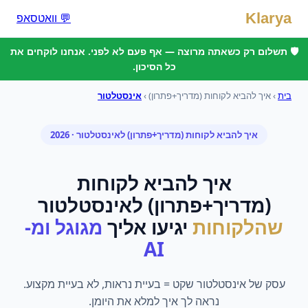
Klarya
💬 וואטסאפ
🛡️ תשלום רק כשאתה מרוצה — אף פעם לא לפני. אנחנו לוקחים את
כל הסיכון.
בית
›
איך להביא לקוחות (מדריך+פתרון)
›
אינסטלטור
איך להביא לקוחות (מדריך+פתרון)
ל
אינסטלטור
· 2026
איך להביא לקוחות
(מדריך+פתרון)
ל
אינסטלטור
שהלקוחות
יגיעו אליך
מגוגל ומ-
AI
עסק של אינסטלטור שקט = בעיית נראות, לא בעיית מקצוע.
נראה לך איך למלא את היומן.