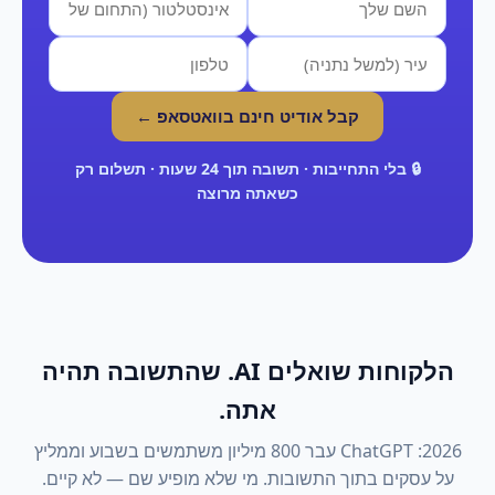
קבל אודיט חינם בוואטסאפ ←
🔒 בלי התחייבות · תשובה תוך 24 שעות · תשלום רק
כשאתה מרוצה
הלקוחות שואלים AI. שהתשובה תהיה
אתה.
2026: ChatGPT עבר 800 מיליון משתמשים בשבוע וממליץ
על עסקים בתוך התשובות. מי שלא מופיע שם — לא קיים.