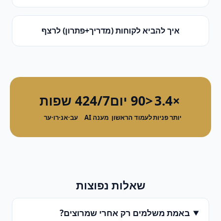
איך להביא לקוחות (מדריך+פתרון)
ל
רצף
×3.4
<90 יום
24/7
4 שפות
יותר פניות
לעמוד הראשון
מענה AI
עב·אנ·רו·ער
שאלות נפוצות
באמת משלמים רק אחרי שמרוצים?