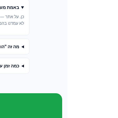
באמת משל
כן. על אתר —
לא עמדנו בהם
מה זה "הופעה ב-
כמה זמן ע