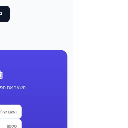
בד
🤖 א