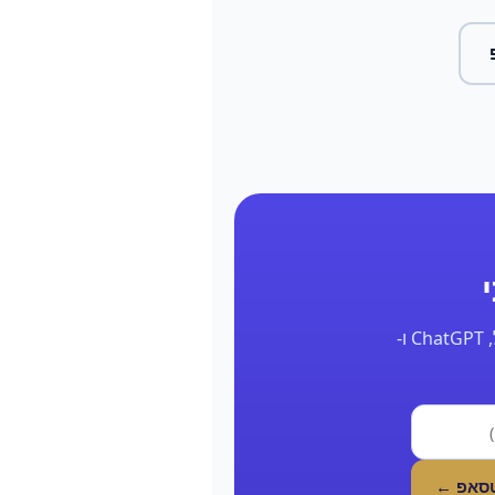
השאר את הפרטים ונחזור אליך תוך 24 שעות עם דוח אמיתי על הנוכחות שלך בגוגל, ChatGPT ו-
טסאפ ←