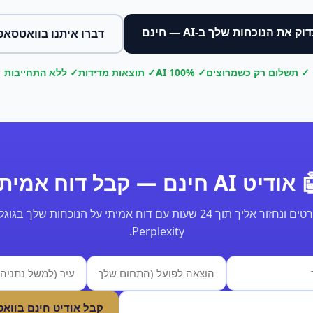
וק את הנוכחות שלך ב-AI — חינם
דברו איתנו בוואטסאפ
✓ תשלום רק כשמרוצים
✓ 100% AI
✓ תוצאות מדידות
✓ ללא התחייבות
ודיט AI חינם — קבל דוח אמיתי
Perplexity.
קבל אודיט חינם בווא