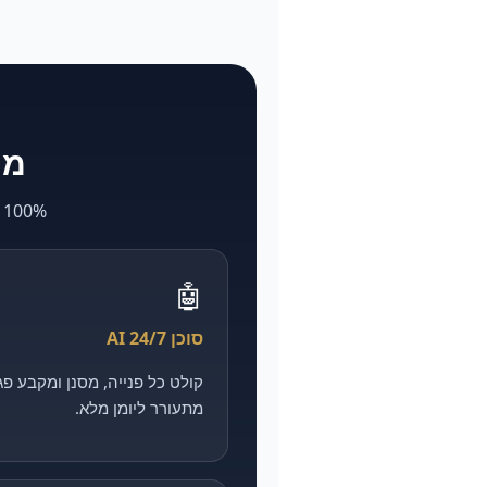
מה ש-larya
100% AI. מה שאצל אחרים לוקח חודשים ועולה הון — אצלנו מהיר, מדיד וזול יותר.
🤖
סוכן AI 24/7
מתעורר ליומן מלא.