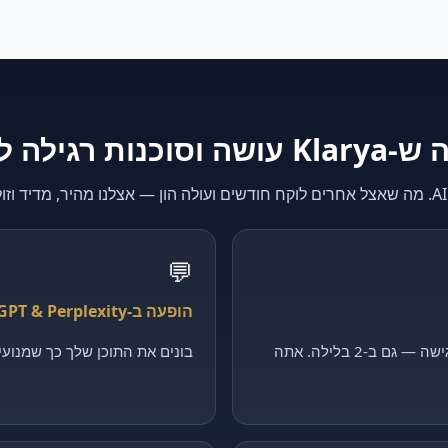
K עושה וסוכנות רגילה לא
💬
הופעה ב-ChatGPT & Perplexity
קולט כל פנייה, מסנן ומקבע פגישה — גם ב-2 בלילה. אתה
בונים את התוכן שלך כך שמנועי ה-AI יצטטו דווקא 