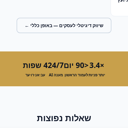
יועץ
שיווק דיגיטלי לעסקים
— באופן כללי ←
×3.4
<90 יום
24/7
4 שפות
יותר פניות
לעמוד הראשון
מענה AI
עב·אנ·רו·ער
שאלות נפוצות