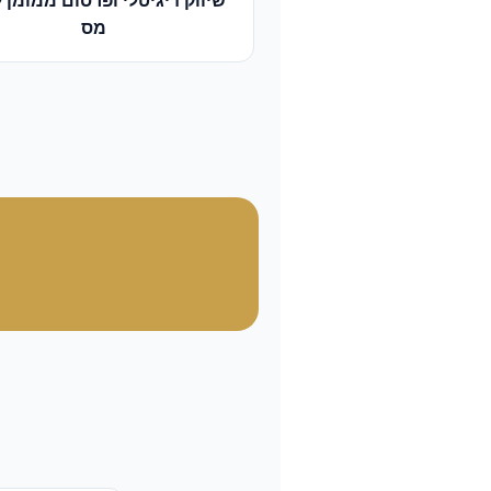
שיווק דיגיטלי ופרסום ממומן
ל
מס