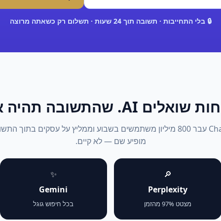
🔒 בלי התחייבות · תשובה תוך 24 שעות · תשלום רק כשאתה מרוצה
אלים AI. שהתשובה תהיה אתה.
2026: ChatGPT עבר 800 מיליון משתמשים בשבוע וממליץ על עסקים בתוך 
מופיע שם — לא קיים.
✨
🔎
Gemini
Perplexity
מצטט 97% מהזמן
בכל חיפוש גוגל