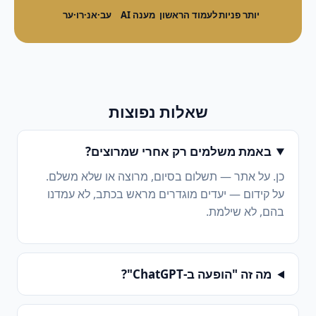
יותר פניות
לעמוד הראשון
מענה AI
עב·אנ·רו·ער
שאלות נפוצות
באמת משלמים רק אחרי שמרוצים?
כן. על אתר — תשלום בסיום, מרוצה או שלא משלם.
על קידום — יעדים מוגדרים מראש בכתב, לא עמדנו
בהם, לא שילמת.
מה זה "הופעה ב-ChatGPT"?