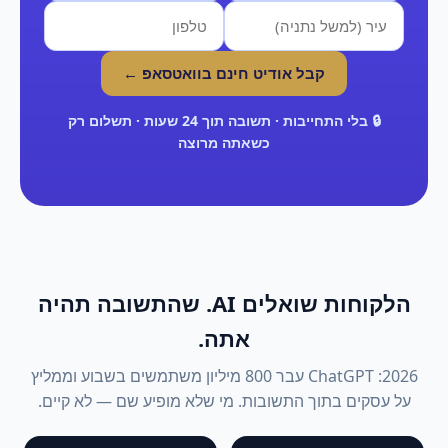
קבל אודיט חינם בוואטסאפ ←
🔒 בלי התחייבות · תשובה תוך 24 שעות · תשלום רק
כשאתה מרוצה
הלקוחות שואלים AI. שהתשובה תהיה
אתה.
2026: ChatGPT עבר 800 מיליון משתמשים בשבוע וממליץ
על עסקים בתוך התשובות. מי שלא מופיע שם — לא קיים.