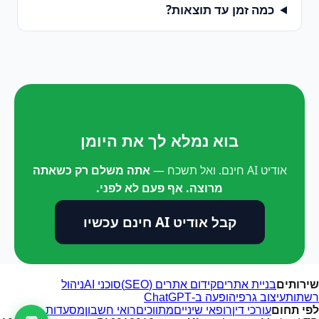
כמה זמן עד תוצאות?
בוא נמלא לך את היומן
אודיט AI חינם. ואל תשכח —
אתה משלם רק כשאתה
מרוצה. אף פעם לא לפני.
קבל אודיט AI חינם עכשיו
שירותים
בניית אתרים
קידום אתרים (SEO)
סוכני AI
ניהול
רשתות
עיצוב גרפי
הופעה ב-ChatGPT
לפי תחום
עורכי דין
רופאי שיניים
מתווכים
רואי חשבון
מסעדות