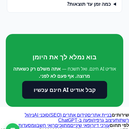
כמה זמן עד תוצאות?
בוא נמלא לך את היומן
אודיט AI חינם. ואל תשכח —
אתה משלם רק כשאתה
מרוצה. אף פעם לא לפני.
קבל אודיט AI חינם עכשיו
שירותים
בניית אתרים
קידום אתרים (SEO)
סוכני AI
ניהול
רשתות
עיצוב גרפי
הופעה ב-ChatGPT
לפי תחום
עורכי דין
רופאי שיניים
מתווכים
רואי חשבון
מסעדות