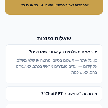
יותר פניות
לעמוד הראשון
מענה AI
עב·אנ·רו·ער
שאלות נפוצות
באמת משלמים רק אחרי שמרוצים?
כן. על אתר — תשלום בסיום, מרוצה או שלא משלם.
על קידום — יעדים מוגדרים מראש בכתב, לא עמדנו
בהם, לא שילמת.
מה זה "הופעה ב-ChatGPT"?