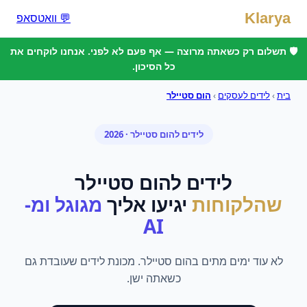
Klarya
💬 וואטסאפ
🛡️ תשלום רק כשאתה מרוצה — אף פעם לא לפני. אנחנו לוקחים את
כל הסיכון.
בית
›
לידים לעסקים
›
הום סטיילר
לידים
ל
הום סטיילר
· 2026
לידים
ל
הום סטיילר
שהלקוחות
יגיעו אליך
מגוגל ומ-
AI
לא עוד ימים מתים בהום סטיילר. מכונת לידים שעובדת גם
כשאתה ישן.