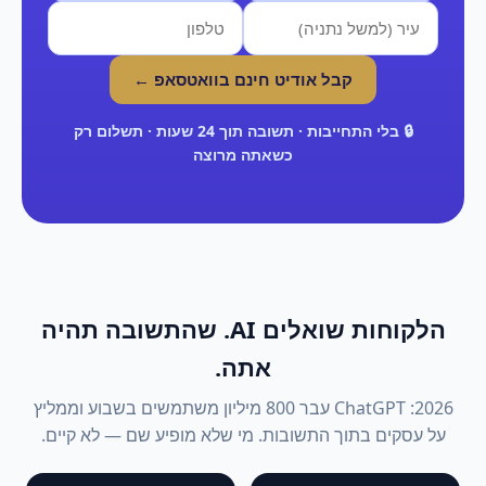
קבל אודיט חינם בוואטסאפ ←
🔒 בלי התחייבות · תשובה תוך 24 שעות · תשלום רק
כשאתה מרוצה
הלקוחות שואלים AI. שהתשובה תהיה
אתה.
2026: ChatGPT עבר 800 מיליון משתמשים בשבוע וממליץ
על עסקים בתוך התשובות. מי שלא מופיע שם — לא קיים.