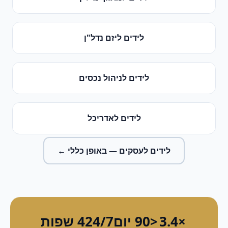
לידים
ל
יזם נדל"ן
לידים
ל
ניהול נכסים
לידים
ל
אדריכל
לידים לעסקים
— באופן כללי ←
×3.4
<90 יום
24/7
4 שפות