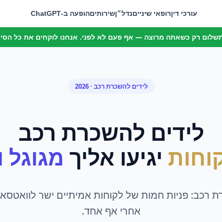
עורכי דין
רופאי שיניים
נדל״ן
שירותים
הופעה ב-ChatGPT
 תשלום רק כשאתה מרוצה — אף פעם לא לפני. אנחנו לוקחים את כל הסיכו
לידים
ל
השכרת רכב
· 2026
לידים
ל
השכרת רכב
וחות
יגיעו אליך
מגוגל ומ
 רכב: פניות חמות של לקוחות אמיתיים ישר לוואטסאפ
אחרי אף אחד.