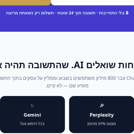
🔒 בלי התחייבות · תשובה תוך 24 שעות · תשלום רק כשאתה מרוצה
אלים AI. שהתשובה תהיה אתה.
2026: ChatGPT עבר 800 מיליון משתמשים בשבוע וממליץ על עסקים בתוך 
מופיע שם — לא קיים.
✨
🔎
Gemini
Perplexity
מצטט 97% מהזמן
בכל חיפוש גוגל