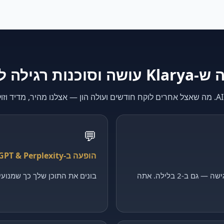
K עושה וסוכנות רגילה לא
💬
הופעה ב-ChatGPT & Perplexity
קולט כל פנייה, מסנן ומקבע פגישה — גם ב-2 בלילה. אתה
בונים את התוכן שלך כך שמנועי ה-AI יצטטו דווקא 