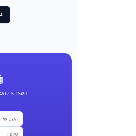
בד
🤖 א