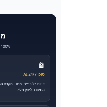
מה ש-larya
100% AI. מה שאצל אחרים לוקח חודשים ועולה הון — אצלנו מהיר, מדיד וזול יותר.
🤖
סוכן AI 24/7
מתעורר ליומן מלא.