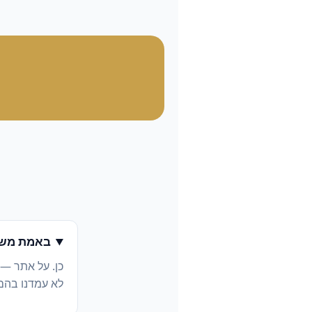
באמת משל
כן. על אתר —
לא עמדנו בהם