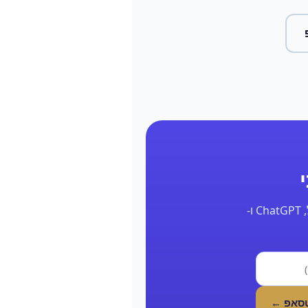
השאר את הפרטים ונחזור אליך תוך 24 שעות עם דוח אמיתי על הנוכחות שלך בגוגל, ChatGPT ו-
טסאפ ←