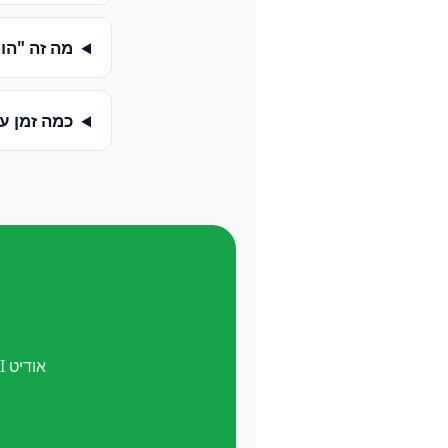
מה זה "הופעה ב-
כמה זמן ע
אודיט AI חינם. ואל תשכח —