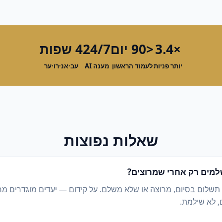
×3.4
<90 יום
24/7
4 שפות
יותר פניות
לעמוד הראשון
מענה AI
עב·אנ·רו·ער
שאלות נפוצות
מים רק אחרי שמרוצים?
 תשלום בסיום, מרוצה או שלא משלם. על קידום — יעדים מוגדרים מ
, לא שילמת.