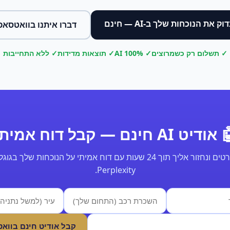
וק את הנוכחות שלך ב-AI — חינם
דברו איתנו בוואטסאפ
✓ תשלום רק כשמרוצים
✓ 100% AI
✓ תוצאות מדידות
✓ ללא התחייבות
ודיט AI חינם — קבל דוח אמיתי
Perplexity.
קבל אודיט חינם בווא