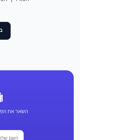
בד
🤖 א