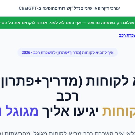
עורכי דין
רופאי שיניים
נדל״ן
שירותים
הופעה ב-ChatGPT
 תשלום רק כשאתה מרוצה — אף פעם לא לפני. אנחנו לוקחים את כל הסיכו
כרת רכב
איך להביא לקוחות (מדריך+פתרון)
ל
השכרת רכב
· 2026
 לקוחות (מדריך+פתרון)
רכב
וחות
יגיעו אליך
מגוגל ומ