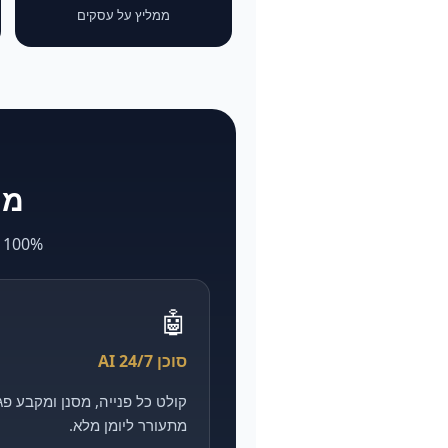
ממליץ על עסקים
מה ש-larya
100% AI. מה שאצל אחרים לוקח חודשים ועולה הון — אצלנו מהיר, מדיד וזול יותר.
🤖
סוכן AI 24/7
מתעורר ליומן מלא.