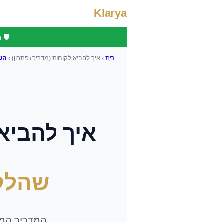
Klarya
🛡️
בית
›
איך להביא לקוחות (מדריך+פתרון)
›
הש
איך להביא
שהלק