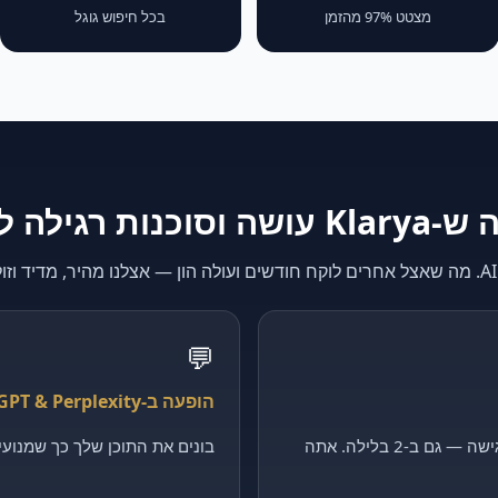
מצטט 97% מהזמן
בכל חיפוש גוגל
K עושה וסוכנות רגילה לא
💬
הופעה ב-ChatGPT & Perplexity
קולט כל פנייה, מסנן ומקבע פגישה — גם ב-2 בלילה. אתה
בונים את התוכן שלך כך שמנועי ה-AI יצטטו דווקא 