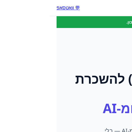
💬 וואטסאפ
ן.
ל
השכרת
-AI
המדריך המלא: איך השכרת רכב מביא לקוחות מגוגל, מהרשתות ומ-AI — בלי