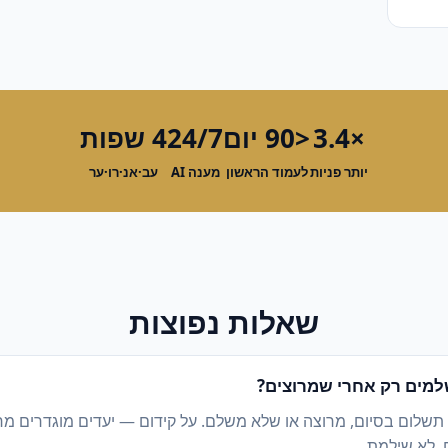
×3.4
<90 יום
24/7
4 שפות
יותר פניות
לעמוד הראשון
מענה AI
עב·אנ·רו·ער
שאלות נפוצות
מים רק אחרי שמרוצים?
 תשלום בסיום, מרוצה או שלא משלם. על קידום — יעדים מוגדרים מ
, לא שילמת.