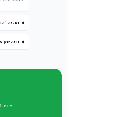
מה זה "הופעה ב-
כמה זמן ע
אודיט AI חינם. ואל תשכח —