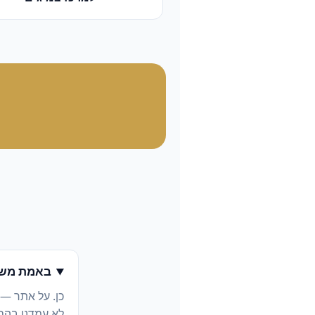
באמת משל
כן. על אתר —
לא עמדנו בהם