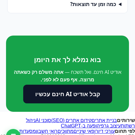
כמה זמן עד תוצאות?
בוא נמלא לך את היומן
אודיט AI חינם. ואל תשכח —
אתה משלם רק כשאתה
מרוצה. אף פעם לא לפני.
קבל אודיט AI חינם עכשיו
שירותים
בניית אתרים
קידום אתרים (SEO)
סוכני AI
ניהול
רשתות
עיצוב גרפי
הופעה ב-ChatGPT
לפי תחום
עורכי דין
רופאי שיניים
מתווכים
רואי חשבון
מסעדות