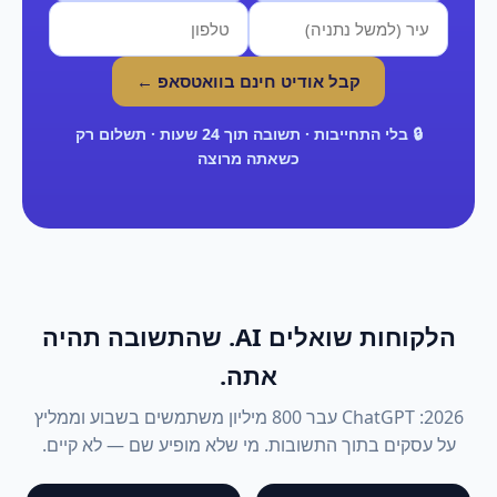
קבל אודיט חינם בוואטסאפ ←
🔒 בלי התחייבות · תשובה תוך 24 שעות · תשלום רק
כשאתה מרוצה
הלקוחות שואלים AI. שהתשובה תהיה
אתה.
2026: ChatGPT עבר 800 מיליון משתמשים בשבוע וממליץ
על עסקים בתוך התשובות. מי שלא מופיע שם — לא קיים.