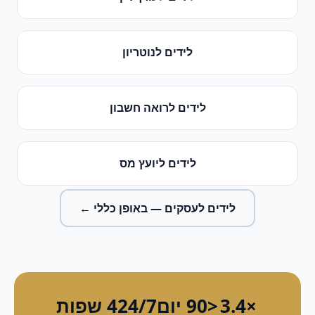
לידים
ל
נוטריון
לידים
ל
רואה חשבון
לידים
ל
יועץ מס
לידים לעסקים
— באופן כללי ←
×3.4
<90 יום
24/7
4 שפות