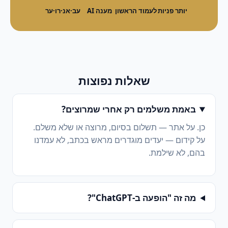
יותר פניות
לעמוד הראשון
מענה AI
עב·אנ·רו·ער
שאלות נפוצות
באמת משלמים רק אחרי שמרוצים?
כן. על אתר — תשלום בסיום, מרוצה או שלא משלם.
על קידום — יעדים מוגדרים מראש בכתב, לא עמדנו
בהם, לא שילמת.
מה זה "הופעה ב-ChatGPT"?