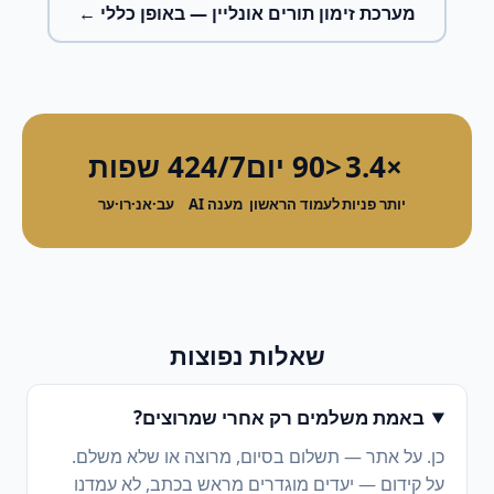
מערכת זימון תורים אונליין
— באופן כללי ←
×3.4
<90 יום
24/7
4 שפות
יותר פניות
לעמוד הראשון
מענה AI
עב·אנ·רו·ער
שאלות נפוצות
באמת משלמים רק אחרי שמרוצים?
כן. על אתר — תשלום בסיום, מרוצה או שלא משלם.
על קידום — יעדים מוגדרים מראש בכתב, לא עמדנו