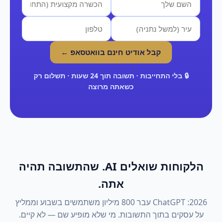
קבל אודיט חינם בוואטסאפ ←
🔒 בלי התחייבות · תשובה תוך 24 שעות · תשלום רק
כשאתה מרוצה
הלקוחות שואלים AI. שהתשובה תהיה
אתה.
2026: ChatGPT עבר 800 מיליון משתמשים בשבוע וממליץ
על עסקים בתוך התשובות. מי שלא מופיע שם — לא קיים.