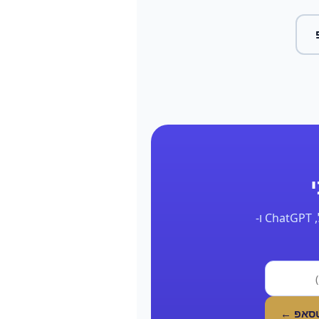
השאר את הפרטים ונחזור אליך תוך 24 שעות עם דוח אמיתי על הנוכחות שלך בגוגל, ChatGPT ו-
טסאפ ←