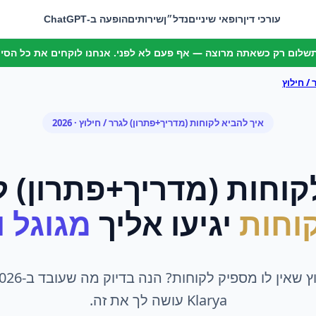
עורכי דין
רופאי שיניים
נדל״ן
שירותים
הופעה ב-ChatGPT
 תשלום רק כשאתה מרוצה — אף פעם לא לפני. אנחנו לוקחים את כל הסיכו
 / חילוץ
איך להביא לקוחות (מדריך+פתרון)
ל
גרר / חילוץ
· 2026
קוחות (מדריך+פתרון)
ל
וחות
יגיעו אליך
מגוגל ומ
Klarya עושה לך את זה.