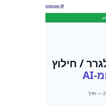
💬 וואטסאפ
ן.
גרר / חילוץ
-AI
גרר / חילוץ שאין לו מספיק לקוחות? הנה בדיוק מה שעובד ב-2026 — ואיך