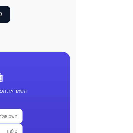
בד
🤖 א