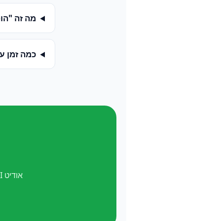
מה זה "הופעה ב-
כמה זמן ע
אודיט AI חינם. ואל תשכח —