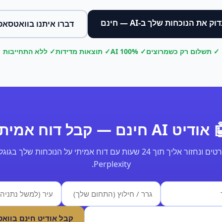
וק את הנוכחות שלך ב-AI — חינם
דברו איתנו בוואטסאפ
✓ תשלום רק כשמרוצים
✓ 100% AI
✓ תוצאות מדידות
✓ ללא התחייבות
ודיט AI חינם — קבל דוח אמיתי
Perplexity.
קבל אודיט חינם בווא