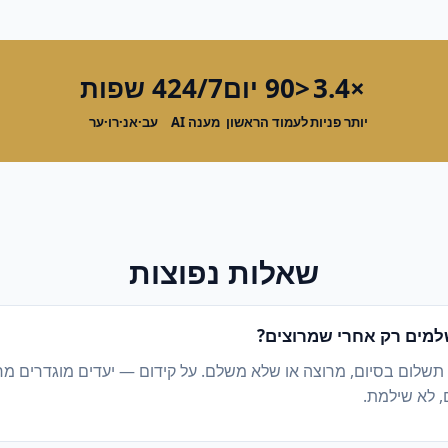
×3.4
<90 יום
24/7
4 שפות
יותר פניות
לעמוד הראשון
מענה AI
עב·אנ·רו·ער
שאלות נפוצות
מים רק אחרי שמרוצים?
 תשלום בסיום, מרוצה או שלא משלם. על קידום — יעדים מוגדרים מ
, לא שילמת.