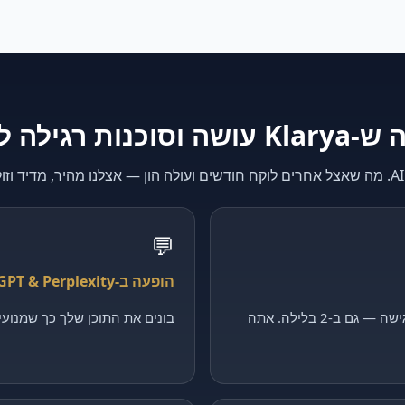
K עושה וסוכנות רגילה לא
💬
הופעה ב-ChatGPT & Perplexity
קולט כל פנייה, מסנן ומקבע פגישה — גם ב-2 בלילה. אתה
בונים את התוכן שלך כך שמנועי ה-AI יצטטו דווקא 