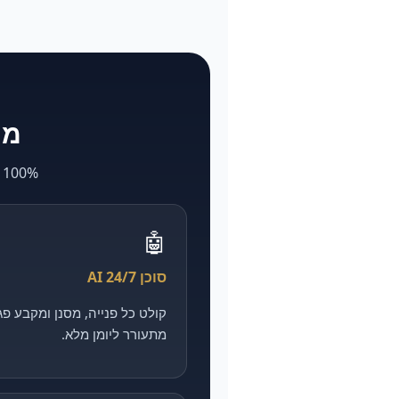
מה ש-larya
100% AI. מה שאצל אחרים לוקח חודשים ועולה הון — אצלנו מהיר, מדיד וזול יותר.
🤖
סוכן AI 24/7
מתעורר ליומן מלא.