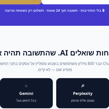
🔒 בלי התחייבות · תשובה תוך 24 שעות · תשלום רק כשאתה מרוצה
אלים AI. שהתשובה תהיה אתה.
2026: ChatGPT עבר 800 מיליון משתמשים בשבוע וממליץ על עסקים בתוך 
מופיע שם — לא קיים.
✨
🔎
Gemini
Perplexity
מצטט 97% מהזמן
בכל חיפוש גוגל