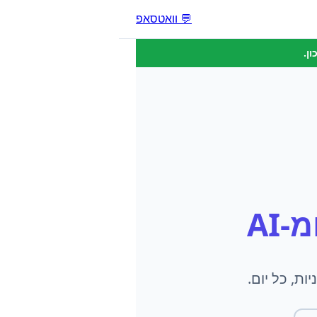
💬 וואטסאפ
ן.
-AI
ת, כל יום.