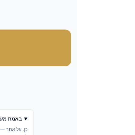
באמת משל
כן. על אתר —