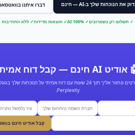
וק את הנוכחות שלך ב-AI — חינם
דברו איתנו בוואטסאפ
✓ תשלום רק כשמרוצים
✓ 100% AI
✓ תוצאות מדידות
✓ ללא התחייבות
ודיט AI חינם — קבל דוח אמיתי
Perplexity.
קבל אודיט חינם בווא