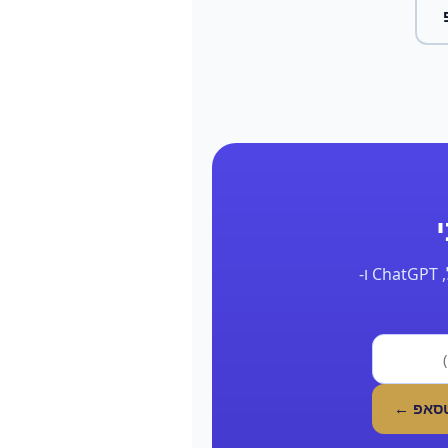
השאר את הפרטים ונחזור אליך תוך 24 שעות עם דוח אמיתי על הנוכחות שלך בגוגל, ChatGPT ו-
טסאפ ←