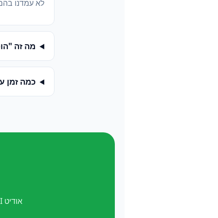
לא עמדנו בהם
מה זה "הופעה ב-
כמה זמן ע
אודיט AI חינם. ואל תשכח —