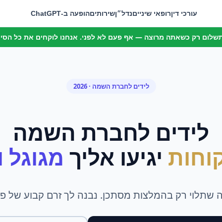
עורכי דין
רופאי שיניים
נדל״ן
שירותים
הופעה ב-ChatGPT
 תשלום רק כשאתה מרוצה — אף פעם לא לפני. אנחנו לוקחים את כל הסיכו
לידים
ל
חברת השמה
· 2026
לידים
ל
חברת השמה
וחות
יגיעו אליך
מגוגל ומ
תלוי רק בהמלצות מסתכן. נבנה לך זרם קבוע של פניו