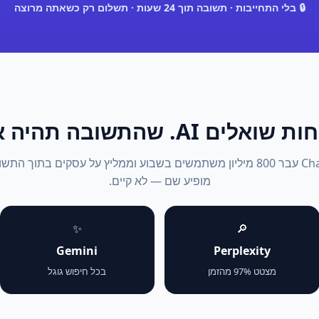
🔒 בלי התחייבות · תשובה תוך 24 שעות · תשלום רק כשאתה מרוצה
אלים AI. שהתשובה תהיה אתה.
2026: ChatGPT עבר 800 מיליון משתמשים בשבוע וממליץ על עסקים בתוך 
מופיע שם — לא קיים.
✨
🔎
Gemini
Perplexity
מצטט 97% מהזמן
בכל חיפוש גוגל