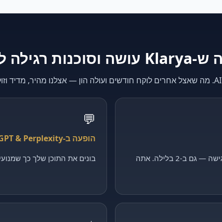
K עושה וסוכנות רגילה לא
💬
הופעה ב-ChatGPT & Perplexity
קולט כל פנייה, מסנן ומקבע פגישה — גם ב-2 בלילה. אתה
בונים את התוכן שלך כך שמנועי ה-AI יצטטו דווקא 