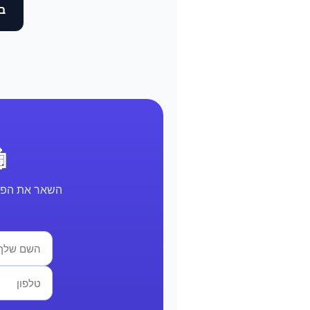
בד
🤖 א