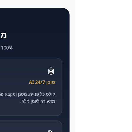
מה ש-larya
100% AI. מה שאצל אחרים לוקח חודשים ועולה הון — אצלנו מהיר, מדיד וזול יותר.
🤖
סוכן AI 24/7
מתעורר ליומן מלא.