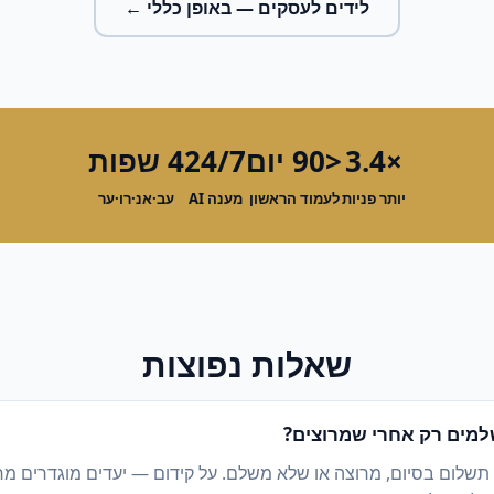
לידים לעסקים
— באופן כללי ←
×3.4
<90 יום
24/7
4 שפות
יותר פניות
לעמוד הראשון
מענה AI
עב·אנ·רו·ער
שאלות נפוצות
מים רק אחרי שמרוצים?
 תשלום בסיום, מרוצה או שלא משלם. על קידום — יעדים מוגדרים מ