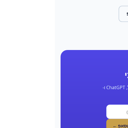
השאר את הפרטים ונחזור אליך תוך 24 שעות עם דוח אמיתי על הנוכחות שלך בגוגל, ChatGPT ו-
טסאפ ←