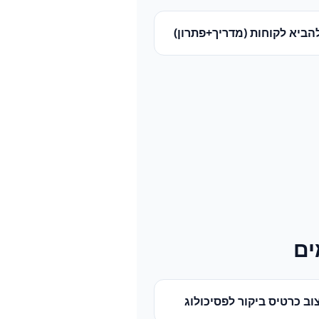
הביא לקוחות (מדריך+פתרון)
ים
וב כרטיס ביקור
ל
פסיכולוג