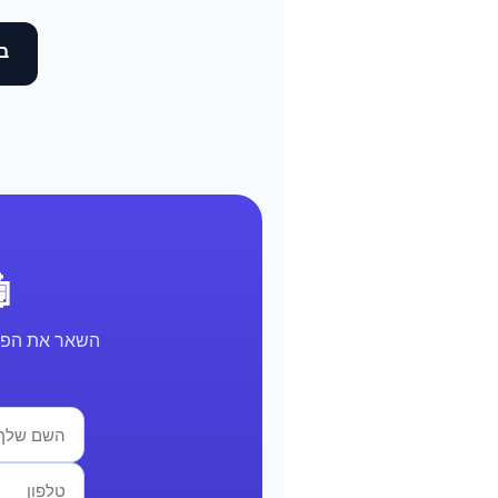
בד
🤖 א