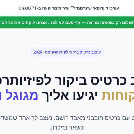
עורכי דין
רופאי שיניים
נדל״ן
שירותים
הופעה ב-ChatGPT
 תשלום רק כשאתה מרוצה — אף פעם לא לפני. אנחנו לוקחים את כל הסיכו
עיצוב כרטיס ביקור
ל
פיזיותרפיסט
· 2026
 כרטיס ביקור
ל
פיזיותר
וחות
יגיעו אליך
מגוגל ומ
ט עם כרטיס חובבני מאבד רושם. נעצב לך אחד שמשדר
ונשאר בזיכרון.