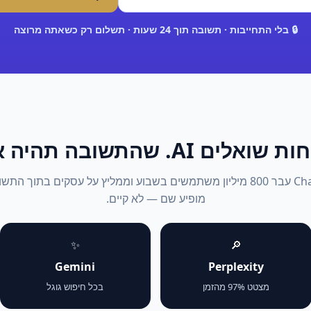
🔒 בלי התחייבות · תשובה תוך 24 שעות · תשלום רק כשאתה מרוצה
אלים AI. שהתשובה תהיה אתה.
2026: ChatGPT עבר 800 מיליון משתמשים בשבוע וממליץ על עסקים בתוך 
מופיע שם — לא קיים.
✨
🔎
Gemini
Perplexity
מצטט 97% מהזמן
בכל חיפוש גוגל