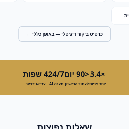
ת
כרטיס ביקור דיגיטלי
— באופן כללי ←
×3.4
<90 יום
24/7
4 שפות
יותר פניות
לעמוד הראשון
מענה AI
עב·אנ·רו·ער
שאלות נפוצות