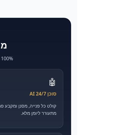
מה ש-larya
100% AI. מה שאצל אחרים לוקח חודשים ועולה הון — אצלנו מהיר, מדיד וזול יותר.
🤖
סוכן AI 24/7
מתעורר ליומן מלא.