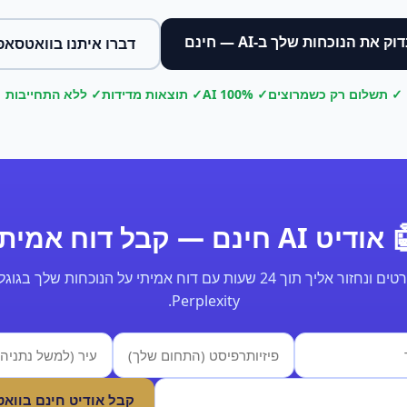
וק את הנוכחות שלך ב-AI — חינם
דברו איתנו בוואטסאפ
✓ תשלום רק כשמרוצים
✓ 100% AI
✓ תוצאות מדידות
✓ ללא התחייבות
ודיט AI חינם — קבל דוח אמיתי
Perplexity.
קבל אודיט חינם בווא