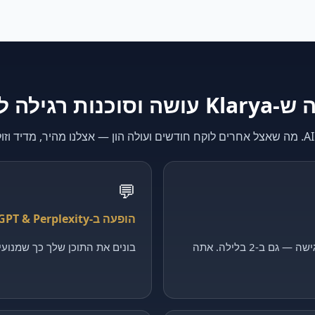
K עושה וסוכנות רגילה לא
💬
הופעה ב-ChatGPT & Perplexity
קולט כל פנייה, מסנן ומקבע פגישה — גם ב-2 בלילה. אתה
בונים את התוכן שלך כך שמנועי ה-AI יצטטו דווקא 