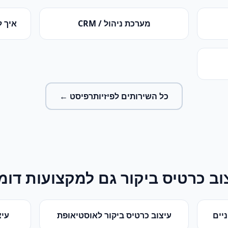
מערכת ניהול / CRM
איך ל
כל השירותים ל
פיזיותרפיסט
←
וב כרטיס ביקור
גם למקצועות דומ
יים
עיצוב כרטיס ביקור
ל
אוסטיאופת
עיצ