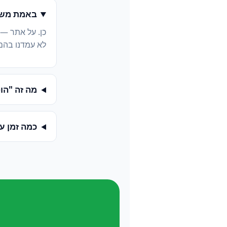
באמת משל
כן. על אתר —
לא עמדנו בהם
מה זה "הופעה ב-
כמה זמן ע