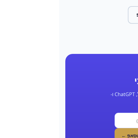
השאר את הפרטים ונחזור אליך תוך 24 שעות עם דוח אמיתי על הנוכחות שלך בגוגל, ChatGPT ו-
טסאפ ←