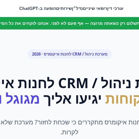
עורכי דין
רופאי שיניים
נדל״ן
שירותים
הופעה ב-ChatGPT
 תשלום רק כשאתה מרוצה — אף פעם לא לפני. אנחנו לוקחים את כל הסיכו
מערכת ניהול / CRM
ל
חנות איקומרס
· 2026
הול / CRM
ל
חנות אי
וחות
יגיעו אליך
מגוגל ומ
חנות איקומרס מתקררים כי שכחת לחזור? מערכת שלא נ
לקרות.