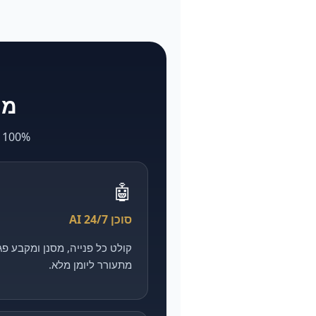
מה ש-larya
100% AI. מה שאצל אחרים לוקח חודשים ועולה הון — אצלנו מהיר, מדיד וזול יותר.
🤖
סוכן AI 24/7
מתעורר ליומן מלא.