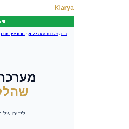
Klarya
🛡️
בית
›
מערכת CRM לעסק
›
חנות איקומרס
מערכת ני
שהלק
לידים של 