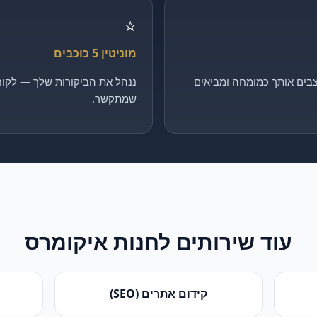
⭐
מוניטין 5 כוכבים
בים אותך כמומחה ומביאים
ננהל את הביקורות שלך — לקוח 
שמתקשר.
עוד שירותים ל
חנות איקומרס
קידום אתרים (SEO)