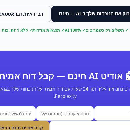
וק את הנוכחות שלך ב-AI — חינם
דברו איתנו בוואטסאפ
✓ תשלום רק כשמרוצים
✓ 100% AI
✓ תוצאות מדידות
✓ ללא התחייבות
ודיט AI חינם — קבל דוח אמיתי
Perplexity.
קבל אודיט חינם בווא