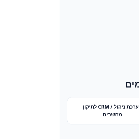
ים
רכת ניהול / CRM
ל
תיקון
מחשבים