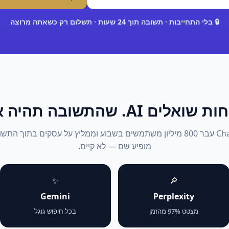
🔒 בלי התחייבות · תשובה תוך 24 שעות · תשלום רק כשאתה מרוצה
אלים AI. שהתשובה תהיה אתה.
2026: ChatGPT עבר 800 מיליון משתמשים בשבוע וממליץ על עסקים בתוך 
מופיע שם — לא קיים.
✨
🔎
Gemini
Perplexity
מצטט 97% מהזמן
בכל חיפוש גוגל