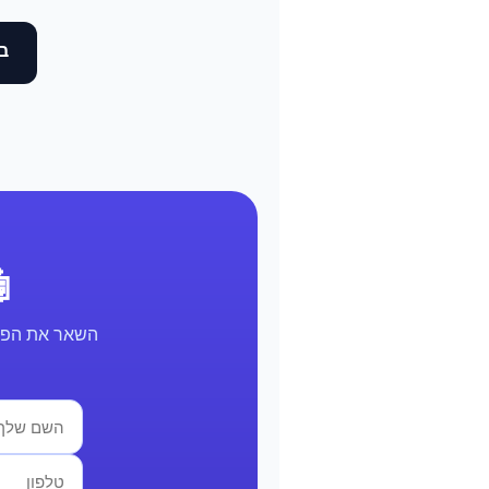
בד
🤖 א