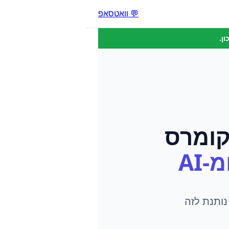
💬 וואטסאפ
ן.
קומרס
-AI
ותנת לזה