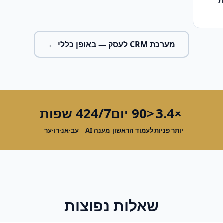
ת
מערכת CRM לעסק
— באופן כללי ←
×3.4
<90 יום
24/7
4 שפות
יותר פניות
לעמוד הראשון
מענה AI
עב·אנ·רו·ער
שאלות נפוצות