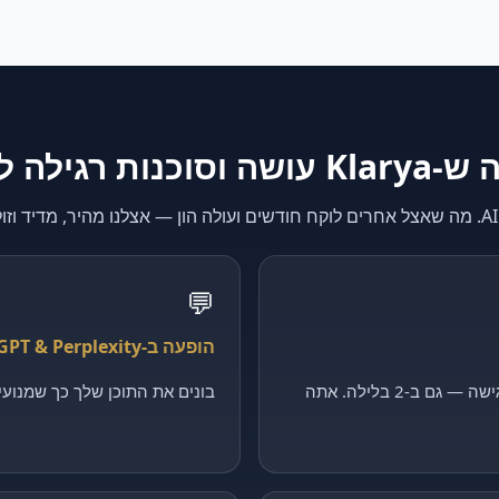
K עושה וסוכנות רגילה לא
💬
הופעה ב-ChatGPT & Perplexity
קולט כל פנייה, מסנן ומקבע פגישה — גם ב-2 בלילה. אתה
בונים את התוכן שלך כך שמנועי ה-AI יצטטו דווקא 