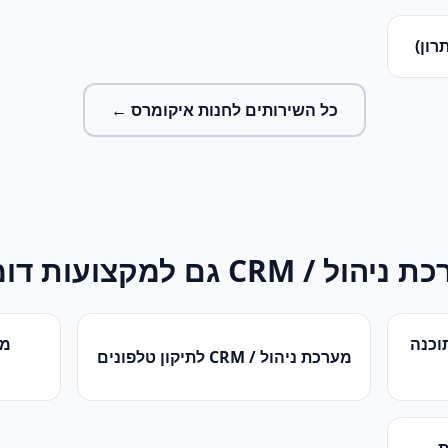
רון)
כל השירותים ל
חנות איקומרס
←
ת ניהול / CRM
גם למקצועות דומ
וכנה
מע
מערכת ניהול / CRM
ל
תיקון טלפונים