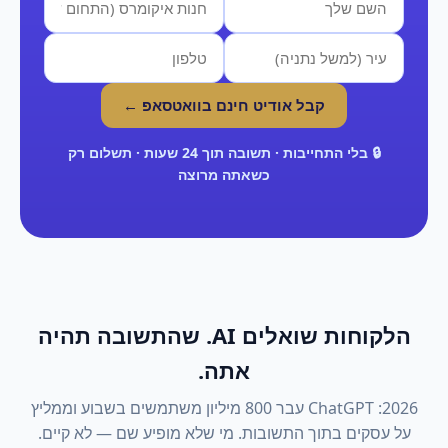
קבל אודיט חינם בוואטסאפ ←
🔒 בלי התחייבות · תשובה תוך 24 שעות · תשלום רק
כשאתה מרוצה
הלקוחות שואלים AI. שהתשובה תהיה
אתה.
2026: ChatGPT עבר 800 מיליון משתמשים בשבוע וממליץ
על עסקים בתוך התשובות. מי שלא מופיע שם — לא קיים.