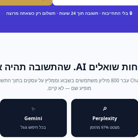
🔒 בלי התחייבות · תשובה תוך 24 שעות · תשלום רק כשאתה מרוצה
אלים AI. שהתשובה תהיה אתה.
2026: ChatGPT עבר 800 מיליון משתמשים בשבוע וממליץ על עסקים בתוך 
מופיע שם — לא קיים.
✨
🔎
Gemini
Perplexity
מצטט 97% מהזמן
בכל חיפוש גוגל