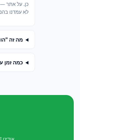
כן. על אתר —
לא עמדנו בהם
מה זה "הופעה ב-
כמה זמן ע
אודיט AI חינם. ואל תשכח —