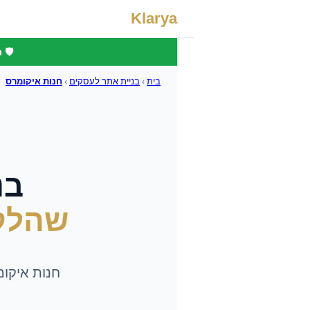
Klarya
🛡️
בית
›
בניית אתר לעסקים
›
חנות איקומרס
בנ
שהלק
חנות איקומ