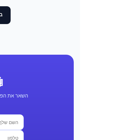
בד
🤖 א