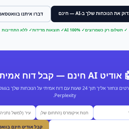
וק את הנוכחות שלך ב-AI — חינם
דברו איתנו בוואטסאפ
✓ תשלום רק כשמרוצים
✓ 100% AI
✓ תוצאות מדידות
✓ ללא התחייבות
ודיט AI חינם — קבל דוח אמיתי
Perplexity.
קבל אודיט חינם בווא