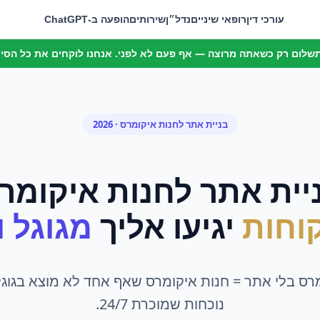
עורכי דין
רופאי שיניים
נדל״ן
שירותים
הופעה ב-ChatGPT
 תשלום רק כשאתה מרוצה — אף פעם לא לפני. אנחנו לוקחים את כל הסיכו
בניית אתר
ל
חנות איקומרס
· 2026
יית אתר
ל
חנות איקומר
וחות
יגיעו אליך
מגוגל ומ
רס בלי אתר = חנות איקומרס שאף אחד לא מוצא בגוגל
נוכחות שמוכרת 24/7.