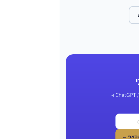
השאר את הפרטים ונחזור אליך תוך 24 שעות עם דוח אמיתי על הנוכחות שלך בגוגל, ChatGPT ו-
טסאפ ←