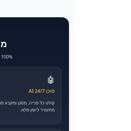
מה ש-larya
100% AI. מה שאצל אחרים לוקח חודשים ועולה הון — אצלנו מהיר, מדיד וזול יותר.
🤖
סוכן AI 24/7
מתעורר ליומן מלא.