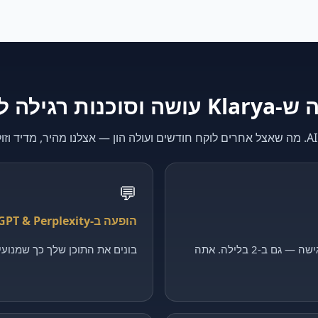
K עושה וסוכנות רגילה לא
💬
הופעה ב-ChatGPT & Perplexity
קולט כל פנייה, מסנן ומקבע פגישה — גם ב-2 בלילה. אתה
בונים את התוכן שלך כך שמנועי ה-AI יצטטו דווקא 