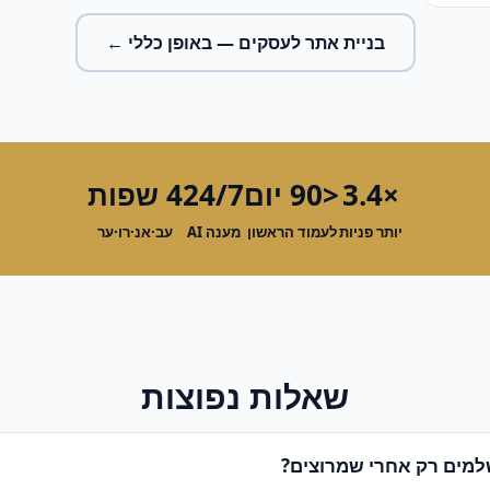
בניית אתר לעסקים
— באופן כללי ←
×3.4
<90 יום
24/7
4 שפות
יותר פניות
לעמוד הראשון
מענה AI
עב·אנ·רו·ער
שאלות נפוצות
מים רק אחרי שמרוצים?