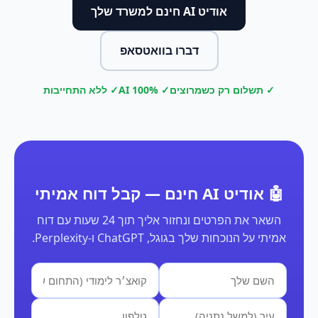
אודיט AI חינם למשרד שלך
דברו בוואטסאפ
✓ תשלום רק כשמרוצים
✓ 100% AI
✓ ללא התחייבות
🤖 אודיט AI חינם — קבל דוח אמיתי
השאר את הפרטים ונחזור אליך תוך 24 שעות עם דוח
אמיתי על הנוכחות שלך בגוגל, ChatGPT ו-Perplexity.