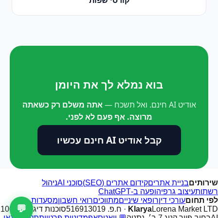
בוא נמלא לך את היומן
אודיט AI חינם. ואל תשכח —
אתה משלם רק כשאתה
מרוצה. אף פעם לא לפני.
קבל אודיט AI חינם עכשיו
שירותים
בניית אתרים
קידום אתרים (SEO)
סוכני AI
ניהול
רשתות
עיצוב גרפי
הופעה ב-ChatGPT
לפי תחום
עורכי דין
רופאי שיניים
מתווכים
רואי חשבון
מסעדות
💬
Lorena Market LTD · ח.פ. 516913019
Klarya
סוכנות דיגיטל 100%
AI
רחוב פייר קניג 7 ב׳, נתניה
💬 וואטסאפ
מדיניות פרטיות
תקנון ותנאי