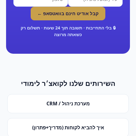
קבל אודיט חינם בוואטסאפ ←
🔒 בלי התחייבות · תשובה תוך 24 שעות · תשלום רק
כשאתה מרוצה
השירותים שלנו ל
קואצ׳ר לימודי
מערכת ניהול / CRM
איך להביא לקוחות (מדריך+פתרון)