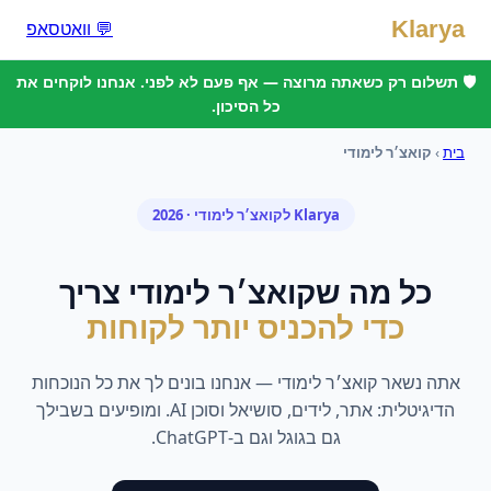
Klarya
💬 וואטסאפ
🛡️ תשלום רק כשאתה מרוצה — אף פעם לא לפני. אנחנו לוקחים את
כל הסיכון.
בית
›
קואצ׳ר לימודי
Klarya ל
קואצ׳ר לימודי
· 2026
כל מה ש
קואצ׳ר לימודי
צריך
כדי להכניס יותר לקוחות
אתה נשאר
קואצ׳ר לימודי
— אנחנו בונים לך את כל הנוכחות
הדיגיטלית: אתר, לידים, סושיאל וסוכן AI. ומופיעים בשבילך
גם בגוגל וגם ב-ChatGPT.