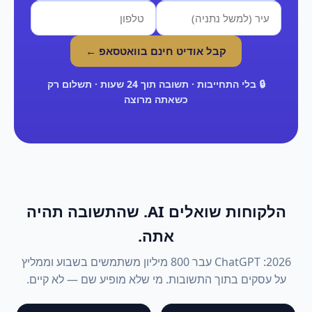
קבל אודיט חינם בוואטסאפ ←
🔒 בלי התחייבות · תשובה תוך 24 שעות · תשלום רק
כשאתה מרוצה
הלקוחות שואלים AI. שהתשובה תהיה
אתה.
2026: ChatGPT עבר 800 מיליון משתמשים בשבוע וממליץ
על עסקים בתוך התשובות. מי שלא מופיע שם — לא קיים.