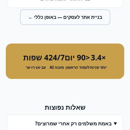
בניית אתר לעסקים
— באופן כללי ←
×3.4
<90 יום
24/7
4 שפות
יותר פניות
לעמוד הראשון
מענה AI
עב·אנ·רו·ער
שאלות נפוצות
באמת משלמים רק אחרי שמרוצים?