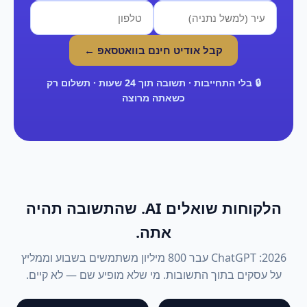
קבל אודיט חינם בוואטסאפ ←
🔒 בלי התחייבות · תשובה תוך 24 שעות · תשלום רק
כשאתה מרוצה
הלקוחות שואלים AI. שהתשובה תהיה
אתה.
2026: ChatGPT עבר 800 מיליון משתמשים בשבוע וממליץ
על עסקים בתוך התשובות. מי שלא מופיע שם — לא קיים.