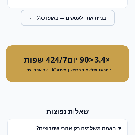
בניית אתר לעסקים
— באופן כללי ←
×3.4
<90 יום
24/7
4 שפות
יותר פניות
לעמוד הראשון
מענה AI
עב·אנ·רו·ער
שאלות נפוצות
באמת משלמים רק אחרי שמרוצים?