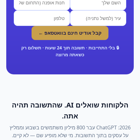
קבל אודיט חינם בוואטסאפ ←
🔒 בלי התחייבות · תשובה תוך 24 שעות · תשלום רק
כשאתה מרוצה
הלקוחות שואלים AI. שהתשובה תהיה
אתה.
2026: ChatGPT עבר 800 מיליון משתמשים בשבוע וממליץ
על עסקים בתוך התשובות. מי שלא מופיע שם — לא קיים.