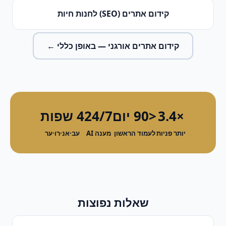
קידום אתרים (SEO)
ל
חנות חיות
קידום אתרים אורגני
— באופן כללי ←
×3.4
<90 יום
24/7
4 שפות
יותר פניות
לעמוד הראשון
מענה AI
עב·אנ·רו·ער
שאלות נפוצות