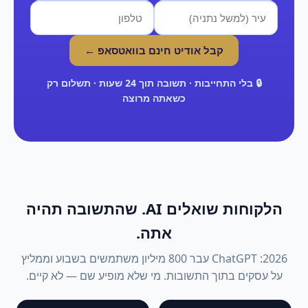
קבל אודיט חינם בוואטסאפ ←
🔒 בלי התחייבות · תשובה תוך 24 שעות · תשלום רק
כשאתה מרוצה
הלקוחות שואלים AI. שהתשובה תהיה
אתה.
2026: ChatGPT עבר 800 מיליון משתמשים בשבוע וממליץ
על עסקים בתוך התשובות. מי שלא מופיע שם — לא קיים.