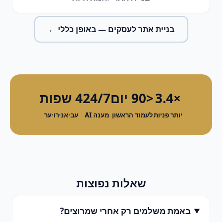
בניית אתר לעסקים
— באופן כללי ←
×3.4
<90 יום
24/7
4 שפות
יותר פניות
לעמוד הראשון
מענה AI
עב·אנ·רו·ער
שאלות נפוצות
באמת משלמים רק אחרי שמרוצים?