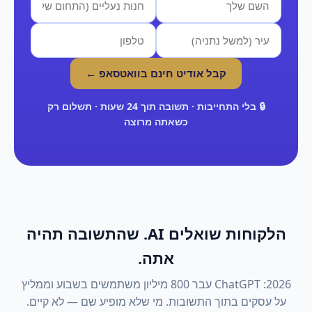
קבל אודיט חינם בוואטסאפ ←
🔒 בלי התחייבות · תשובה תוך 24 שעות · תשלום רק
כשאתה מרוצה
הלקוחות שואלים AI. שהתשובה תהיה
אתה.
2026: ChatGPT עבר 800 מיליון משתמשים בשבוע וממליץ
על עסקים בתוך התשובות. מי שלא מופיע שם — לא קיים.