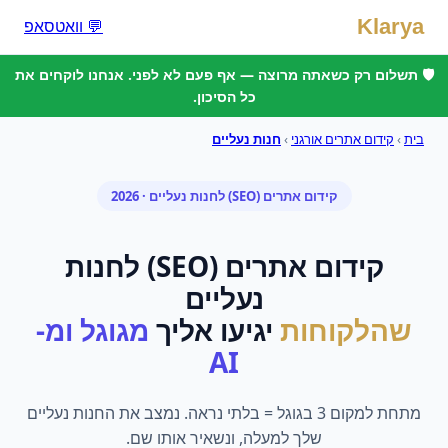
Klarya
💬 וואטסאפ
🛡️ תשלום רק כשאתה מרוצה — אף פעם לא לפני. אנחנו לוקחים את
כל הסיכון.
בית
›
קידום אתרים אורגני
›
חנות נעליים
קידום אתרים (SEO)
ל
חנות נעליים
· 2026
קידום אתרים (SEO)
ל
חנות
נעליים
שהלקוחות
יגיעו אליך
מגוגל ומ-
AI
מתחת למקום 3 בגוגל = בלתי נראה. נמצב את החנות נעליים
שלך למעלה, ונשאיר אותו שם.