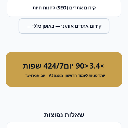
קידום אתרים (SEO)
ל
חנות חיות
קידום אתרים אורגני
— באופן כללי ←
×3.4
<90 יום
24/7
4 שפות
יותר פניות
לעמוד הראשון
מענה AI
עב·אנ·רו·ער
שאלות נפוצות