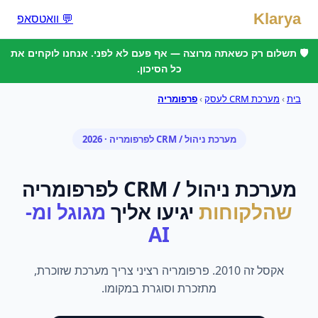
Klarya
💬 וואטסאפ
🛡️ תשלום רק כשאתה מרוצה — אף פעם לא לפני. אנחנו לוקחים את
כל הסיכון.
בית
›
מערכת CRM לעסק
›
פרפומריה
מערכת ניהול / CRM
ל
פרפומריה
· 2026
מערכת ניהול / CRM
ל
פרפומריה
שהלקוחות
יגיעו אליך
מגוגל ומ-
AI
אקסל זה 2010. פרפומריה רציני צריך מערכת שזוכרת,
מתזכרת וסוגרת במקומו.