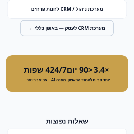
מערכת ניהול / CRM
ל
חנות פרחים
מערכת CRM לעסק
— באופן כללי ←
×3.4
<90 יום
24/7
4 שפות
יותר פניות
לעמוד הראשון
מענה AI
עב·אנ·רו·ער
שאלות נפוצות