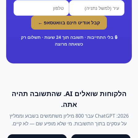
קבל אודיט חינם בוואטסאפ ←
🔒 בלי התחייבות · תשובה תוך 24 שעות · תשלום רק
כשאתה מרוצה
הלקוחות שואלים AI. שהתשובה תהיה
אתה.
2026: ChatGPT עבר 800 מיליון משתמשים בשבוע וממליץ
על עסקים בתוך התשובות. מי שלא מופיע שם — לא קיים.