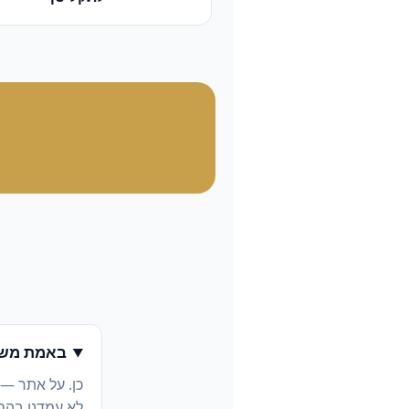
באמת משל
כן. על אתר —
לא עמדנו בהם