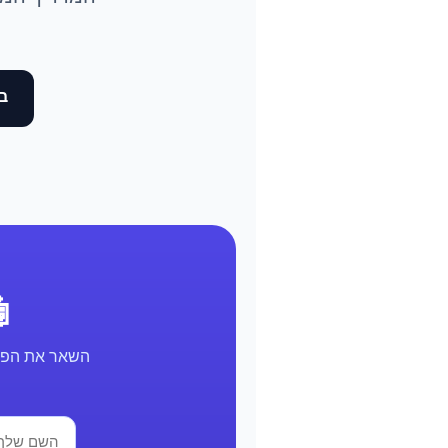
בד
🤖 א