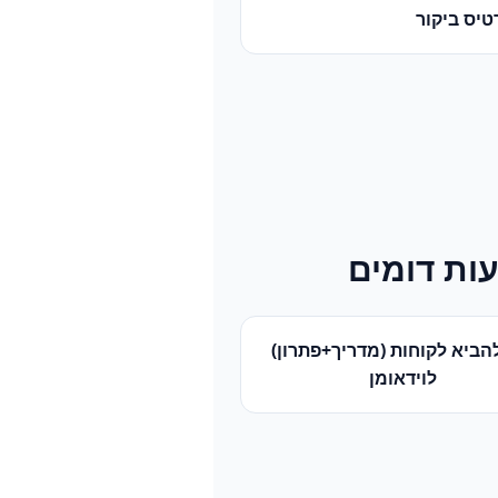
טיס ביקור
ות דומים
הביא לקוחות (מדריך+פתרון)
ל
וידאומן