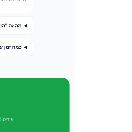
מה זה "הופעה ב-
כמה זמן ע
אודיט AI חינם. ואל תשכח —