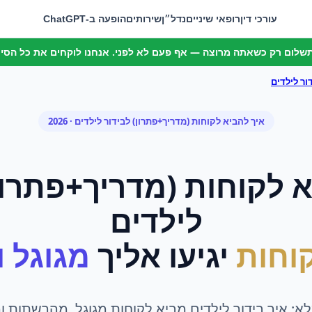
עורכי דין
רופאי שיניים
נדל״ן
שירותים
הופעה ב-ChatGPT
 תשלום רק כשאתה מרוצה — אף פעם לא לפני. אנחנו לוקחים את כל הסיכו
ור לילדים
איך להביא לקוחות (מדריך+פתרון)
ל
בידור לילדים
· 2026
א לקוחות (מדריך+פתרון
לילדים
וחות
יגיעו אליך
מגוגל ומ