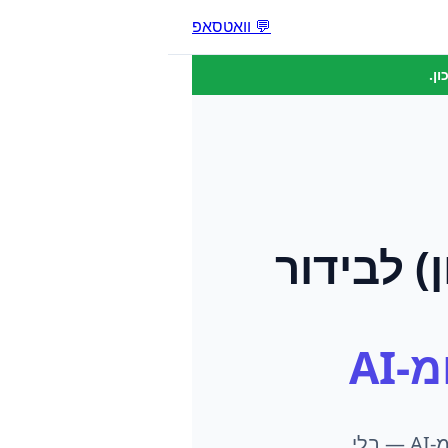
💬 וואטסאפ
ן.
)
ל
בידור
-AI
המדריך המלא: איך בידור לילדים מביא לקוחות מגוגל, מהרשתות ומ-AI — בלי