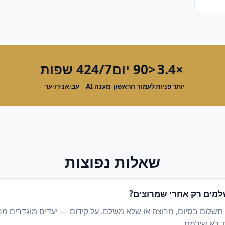
×3.4
<90 יום
24/7
4 שפות
יותר פניות
לעמוד הראשון
מענה AI
עב·אנ·רו·ער
שאלות נפוצות
מים רק אחרי שמרוצים?
 תשלום בסיום, מרוצה או שלא משלם. על קידום — יעדים מוגדרים מ
, לא שילמת.