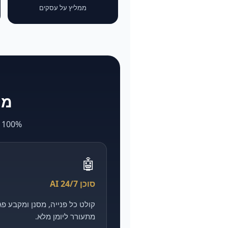
ממליץ על עסקים
מה ש-larya
100% AI. מה שאצל אחרים לוקח חודשים ועולה הון — אצלנו מהיר, מדיד וזול יותר.
🤖
סוכן AI 24/7
מתעורר ליומן מלא.