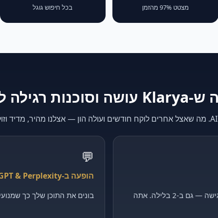
מצטט 97% מהזמן
בכל חיפוש גוגל
K עושה וסוכנות רגילה לא
💬
הופעה ב-ChatGPT & Perplexity
קולט כל פנייה, מסנן ומקבע פגישה — גם ב-2 בלילה. אתה
בונים את התוכן שלך כך שמנועי ה-AI יצטטו דווקא 