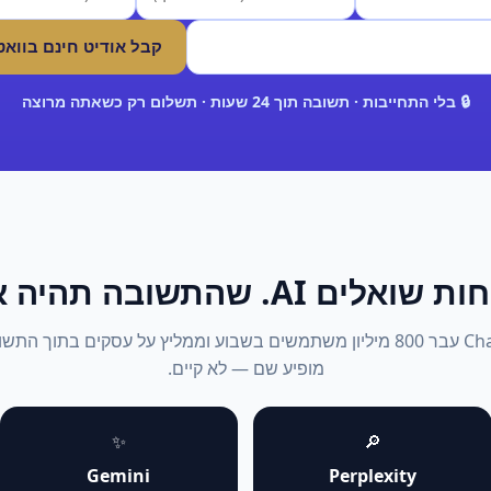
קבל אודיט חינם בווא
🔒 בלי התחייבות · תשובה תוך 24 שעות · תשלום רק כשאתה מרוצה
אלים AI. שהתשובה תהיה אתה.
2026: ChatGPT עבר 800 מיליון משתמשים בשבוע וממליץ על עסקים בתוך 
מופיע שם — לא קיים.
✨
🔎
Gemini
Perplexity