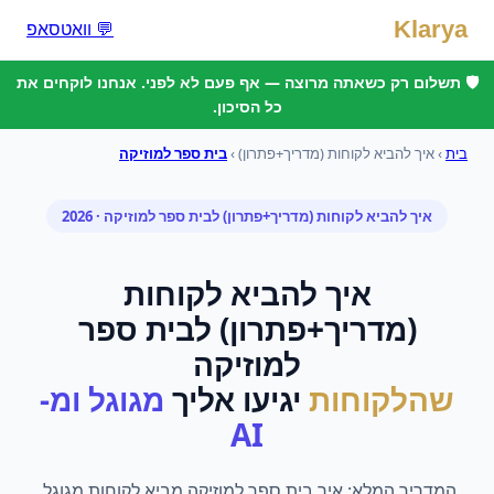
Klarya
💬 וואטסאפ
🛡️ תשלום רק כשאתה מרוצה — אף פעם לא לפני. אנחנו לוקחים את
כל הסיכון.
בית
›
איך להביא לקוחות (מדריך+פתרון)
›
בית ספר למוזיקה
איך להביא לקוחות (מדריך+פתרון)
ל
בית ספר למוזיקה
· 2026
איך להביא לקוחות
(מדריך+פתרון)
ל
בית ספר
למוזיקה
שהלקוחות
יגיעו אליך
מגוגל ומ-
AI
המדריך המלא: איך בית ספר למוזיקה מביא לקוחות מגוגל,