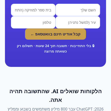
קבל אודיט חינם בוואטסאפ ←
🔒 בלי התחייבות · תשובה תוך 24 שעות · תשלום רק
כשאתה מרוצה
הלקוחות שואלים AI. שהתשובה תהיה
אתה.
2026: ChatGPT עבר 800 מיליון משתמשים בשבוע וממליץ