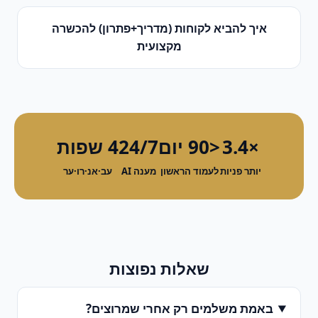
איך להביא לקוחות (מדריך+פתרון)
ל
הכשרה
מקצועית
×3.4
<90 יום
24/7
4 שפות
יותר פניות
לעמוד הראשון
מענה AI
עב·אנ·רו·ער
שאלות נפוצות
באמת משלמים רק אחרי שמרוצים?