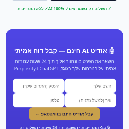
✓ תשלום רק כשמרוצים
✓ 100% AI
✓ ללא התחייבות
🤖 אודיט AI חינם — קבל דוח אמיתי
השאר את הפרטים ונחזור אליך תוך 24 שעות עם דוח
אמיתי על הנוכחות שלך בגוגל, ChatGPT ו-Perplexity.
קבל אודיט חינם בוואטסאפ ←
🔒 בלי התחייבות · תשובה תוך 24 שעות · תשלום רק